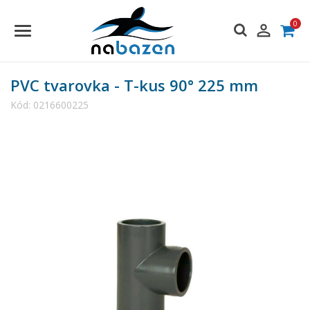
0

PVC tvarovka - T-kus 90° 225 mm
Kód:
0216600225