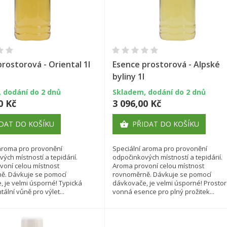
ytvořit seznam přání
řihlásit se
(modalTitle))
y wishlists
Rychlý náhled
Rychlý náhled
zev seznamu přání
íte být přihlášen, abyste si mohli výrobky uložit do svého seznamu
confirmMessage))
rostorová - Oriental 1l
Esence prostorová - Alpské
ní.
byliny 1l
Create new list
 dodání do 2 dnů
Skladem, dodání do 2 dnů
((cancelText))
((modalDeleteText)
Zrušit
Přihlásit s
0 Kč
3 096,00 Kč
Zrušit
Vytvořit seznam přán
DAT DO KOŠÍKU
PŘIDAT DO KOŠÍKU

 aroma pro provonění
Speciální aroma pro provonění
ých místností a tepidárií.
odpočinkových místností a tepidárií.
voní celou místnost
Aroma provoní celou místnost
ě. Dávkuje se pomocí
rovnoměrně. Dávkuje se pomocí
 je velmi úsporné! Typická
dávkovače, je velmi úsporné! Prosto
tální vůně pro výlet...
vonná esence pro plný prožitek...