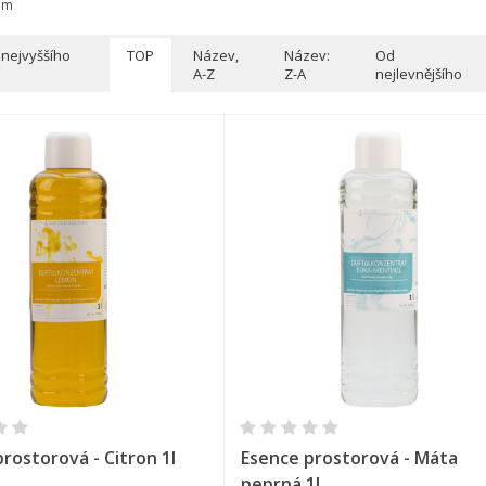
am
 nejvyššího
TOP
Název,
Název:
Od
A-Z
Z-A
nejlevnějšího
Rychlý náhled
Rychlý náhled
rostorová - Citron 1l
Esence prostorová - Máta
peprná 1l