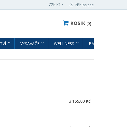

CZK Kč

Přihlásit se
KOŠÍK
0
TVÍ
VYSAVAČE
WELLNESS
BAZÉNY
BAZ
3 155,00 Kč