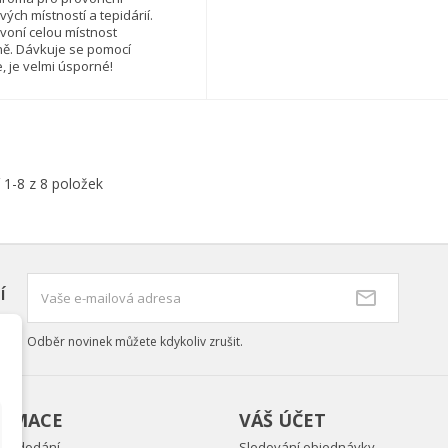
ých místností a tepidárií.
voní celou místnost
ě. Dávkuje se pomocí
 je velmi úsporné!
 1-8 z 8 položek
í
Odběr novinek můžete kdykoliv zrušit.
ORMACE
VÁŠ ÚČET
ky dodání
Sledování objednávky