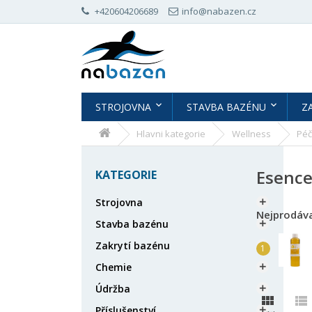
+420604206689
info@nabazen.cz
STROJOVNA
STAVBA BAZÉNU
Z
Hlavni kategorie
Wellness
Péč
Esence
KATEGORIE
Strojovna

Nejprodáva
Stavba bazénu

Zakrytí bazénu

Chemie

Údržba



Příslušenství
