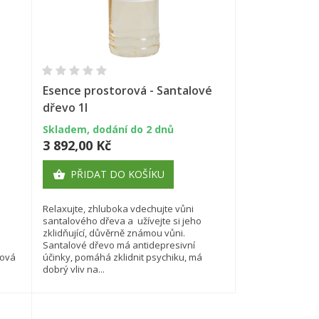
×
×
×
×
Rychlý náhled
Esence prostorová - Santalové
dřevo 1l
Skladem, dodání do 2 dnů
)
e
3 892,00 Kč
í
PŘIDAT DO KOŠÍKU

Relaxujte, zhluboka vdechujte vůni
santalového dřeva a užívejte si jeho
zklidňující, důvěrně známou vůni.
Santalové dřevo má antidepresivní
rová
účinky, pomáhá zklidnit psychiku, má
dobrý vliv na...