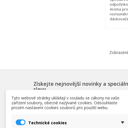
odpočinkov
Aroma pro
rovnoměrn
dávkovače,
Zobrazení
Získejte nejnovější novinky a speciáln
slevy
Tyto webové stránky ukládají v souladu se zákony na vaše
zařízení soubory, obecně nazývané cookies. Odsouhlaste
prosím nastavení cookies souborů pro použití webu.
PRODUKTY
INF
Technické cookies
Slevy
Podmín