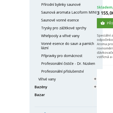
Přírodní bylinky saunové
Skladem,
Saunová aromata Lacoform MINI
3 155,0
Saunové vonné esence
PŘI

Trysky pro zážitkové sprchy
Speciální
Whirlpooly a vířivé vany
odpočinkov
Vonné esence do saun a parních
Aroma pro
lázní
rovnoměrn
dávkovače,
Přípravky pro domácnost
vstřícná a 
Profesionální čističe - Dr. Nüsken
Profesionální příslušenství
Vířivé vany

Bazény

Bazar