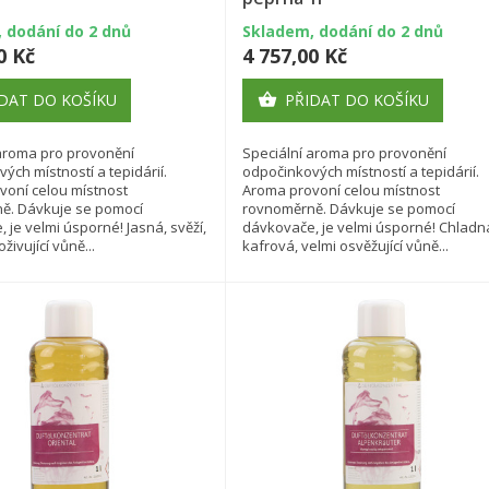
 dodání do 2 dnů
Skladem, dodání do 2 dnů
0 Kč
4 757,00 Kč
DAT DO KOŠÍKU
PŘIDAT DO KOŠÍKU

 aroma pro provonění
Speciální aroma pro provonění
ých místností a tepidárií.
odpočinkových místností a tepidárií.
voní celou místnost
Aroma provoní celou místnost
ě. Dávkuje se pomocí
rovnoměrně. Dávkuje se pomocí
 je velmi úsporné! Jasná, svěží,
dávkovače, je velmi úsporné! Chladn
oživující vůně...
kafrová, velmi osvěžující vůně...