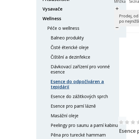
Mřížka
Sezn
Vysavače

Prodej, od
Wellness

po nejnižší
Péče o wellness

Balneo produkty
Čisté éterické oleje
Čištění a dezinfekce
Dávkovací zařízení pro vonné
esence
Esence do odpočíváren a
tepidárií
Esence do zážitkových sprch
Esence pro parní lázně
Masážní oleje
Peelingy pro saunu a parní kabinu
Esence p
Pěna pro turecké hammam