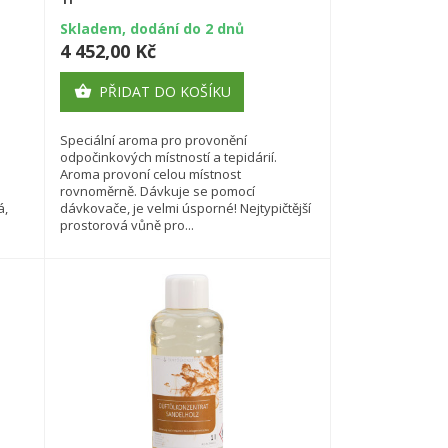
Skladem, dodání do 2 dnů
4 452,00 Kč
PŘIDAT DO KOŠÍKU

Speciální aroma pro provonění
odpočinkových místností a tepidárií.
Aroma provoní celou místnost
rovnoměrně. Dávkuje se pomocí
á,
dávkovače, je velmi úsporné! Nejtypičtější
prostorová vůně pro...