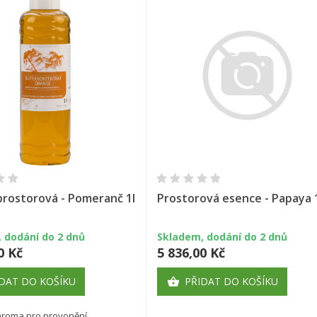
Rychlý náhled
Rychlý náhled
prostorová - Pomeranč 1l
Prostorová esence - Papaya 
 dodání do 2 dnů
Skladem, dodání do 2 dnů
0 Kč
5 836,00 Kč
DAT DO KOŠÍKU
PŘIDAT DO KOŠÍKU

 aroma pro provonění