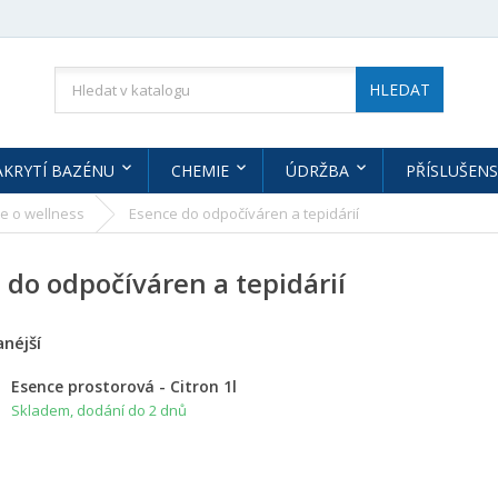
HLEDAT
AKRYTÍ BAZÉNU
CHEMIE
ÚDRŽBA
PŘÍSLUŠENS
e o wellness
Esence do odpočíváren a tepidárií
 do odpočíváren a tepidárií
néjší
Esence prostorová - Citron 1l
Skladem, dodání do 2 dnů