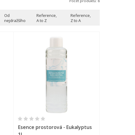
Počet produktů: 8
Od
Reference,
Reference,
nejdražšího
A to Z
Z to A
Rychlý náhled
Esence prostorová - Eukalyptus
1l