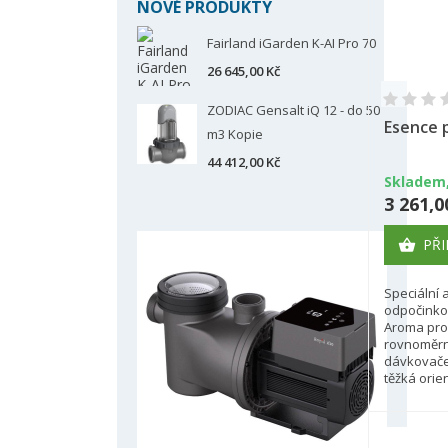
NOVÉ PRODUKTY
V
Fairland iGarden K-AI Pro 70
P
(
26 645,00 Kč
M
Ná
Mus
ZODIAC Gensalt iQ 12 - do 50
((
Esence p
přá
m3 Kopie
add_circle_outline
44 412,00 Kč
Skladem,
3 261,0
PŘI

Speciální
odpočinkov
Aroma pro
rovnoměrn
dávkovače,
těžká orien