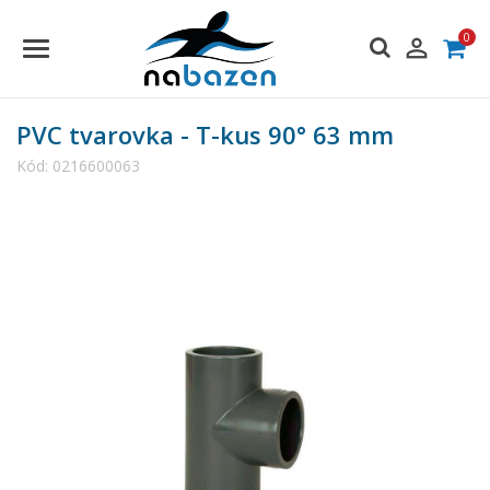
0

PVC tvarovka - T-kus 90° 63 mm
Kód:
0216600063