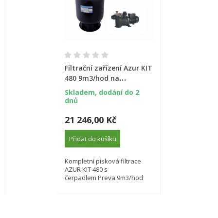
Filtrační zařízení Azur KIT
480 9m3/hod na
podstavci s čerpadlem
Skladem, dodání do 2
Preva
dnů
21 246,00 Kč
Přidat do košíku
Kompletní písková filtrace
AZUR KIT 480 s
čerpadlem Preva 9m3/hod