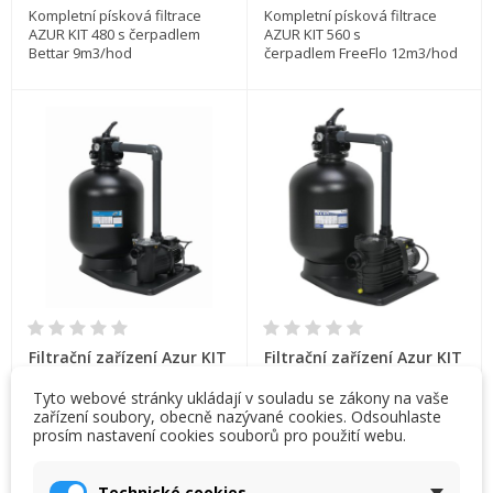
Kompletní písková filtrace
Kompletní písková filtrace
AZUR KIT 480 s čerpadlem
AZUR KIT 560 s
Bettar 9m3/hod
čerpadlem FreeFlo 12m3/hod
Filtrační zařízení Azur KIT
Filtrační zařízení Azur KIT
560 12m3/hod na paletě s
560 12m3/hod na paletě s
Tyto webové stránky ukládají v souladu se zákony na vaše
čerpadlem Preva
čerpadlem Bettar
Skladem, dodání do 2
Skladem, dodání do 2
zařízení soubory, obecně nazývané cookies. Odsouhlaste
dnů
dnů
prosím nastavení cookies souborů pro použití webu.
×
×
Vytvořit seznam přání
×
Přihlásit se
23 094,00 Kč
28 245,00 Kč
((modalTitle))
Technické cookies