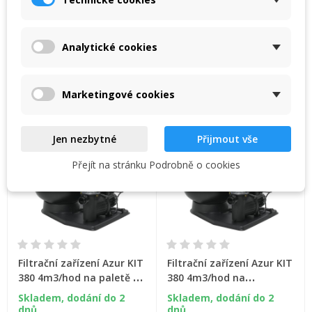
×
Přidat do košíku
Přidat do košíku
My wishlists
Název seznamu přání
Musíte být přihlášen, abyste si mohli výrobky uložit do
((confirmMessage))
svého seznamu přání.
Analytické cookies
Kompletní písková filtrace
Kompletní písková filtrace
Create new list
add_circle_outline
AZUR KIT 560 s
AZUR KIT 560 s čerpadlem
čerpadlem Preva 12m3/hod
Bettar 12m3/hod
((cancelText))
((modalDeleteText))
Zrušit
Přihlásit se
Zrušit
Vytvořit seznam přání
Marketingové cookies
Jen nezbytné
Přijmout vše
Přejít na stránku Podrobně o cookies
Filtrační zařízení Azur KIT
Filtrační zařízení Azur KIT
380 4m3/hod na paletě s
380 4m3/hod na
čerpadlem Micro Delfino
podstavci s čerpadlem
Skladem, dodání do 2
Skladem, dodání do 2
Micro Delfino
dnů
dnů