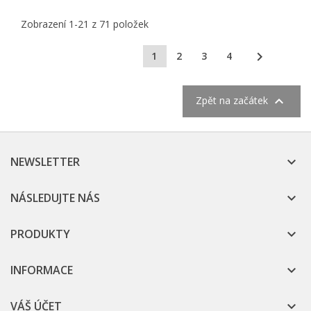
Zobrazení 1-21 z 71 položek

1
2
3
4

Zpět na začátek
NEWSLETTER

NÁSLEDUJTE NÁS

PRODUKTY

INFORMACE

VÁŠ ÚČET
