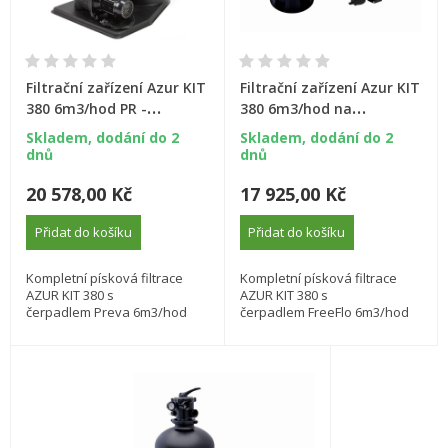
Filtrační zařízení Azur KIT
Filtrační zařízení Azur KIT
380 6m3/hod PR -
380 6m3/hod na
propojovací potrubí
podstavci s čerpadlem
Skladem, dodání do 2
Skladem, dodání do 2
FreeFlo
dnů
dnů
20 578,00 Kč
17 925,00 Kč
Přidat do košíku
Přidat do košíku
Kompletní písková filtrace
Kompletní písková filtrace
AZUR KIT 380 s
AZUR KIT 380 s
čerpadlem Preva 6m3/hod
čerpadlem FreeFlo 6m3/hod