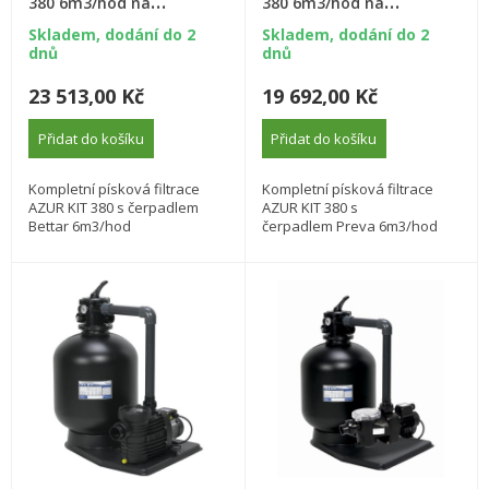
380 6m3/hod na
380 6m3/hod na
podstavci s čerpadlem
podstavci s čerpadlem
Skladem, dodání do 2
Skladem, dodání do 2
Bettar
Preva
dnů
dnů
23 513,00 Kč
19 692,00 Kč
Přidat do košíku
Přidat do košíku
Kompletní písková filtrace
Kompletní písková filtrace
AZUR KIT 380 s čerpadlem
AZUR KIT 380 s
Bettar 6m3/hod
čerpadlem Preva 6m3/hod