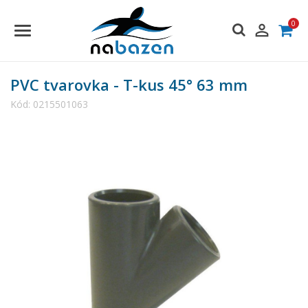
0

PVC tvarovka - T-kus 45° 63 mm
Kód:
0215501063