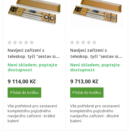
Navíjecí zařízení s
Navíjecí zařízení s
teleskop. tyčí "sestav si
teleskop. tyčí "sestav si
sám", pojízdné, 2,7–3,6m
sám", pojízdné, 2,7--4,4m
Není skladem, poptejte
Není skladem, poptejte
dostupnost
dostupnost
9 114,00 Kč
9 713,00 Kč
Přidat do košíku
Přidat do košíku
Vše potřebné pro sestavení
Vše potřebné pro sestavení
kompletního pojízdného
kompletního pojízdného
navíjecího zařízení - krátké
navíjecího zařízení - dlouhé
balení
balení