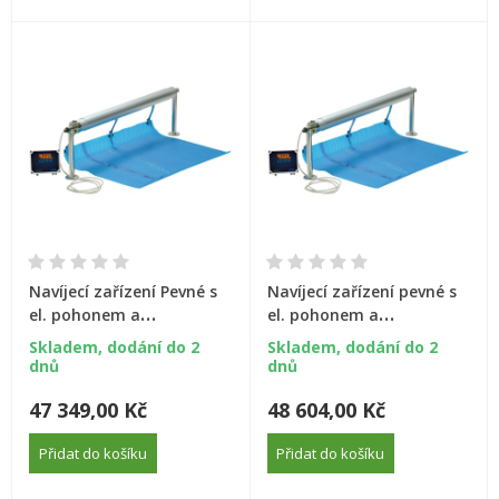
Navíjecí zařízení Pevné s
Navíjecí zařízení pevné s
el. pohonem a
el. pohonem a
teleskopickou tyčí: 3,7-
teleskopickou tyčí: 5,4-
Skladem, dodání do 2
Skladem, dodání do 2
-5,4 m
-7,1 m
dnů
dnů
47 349,00 Kč
48 604,00 Kč
Přidat do košíku
Přidat do košíku