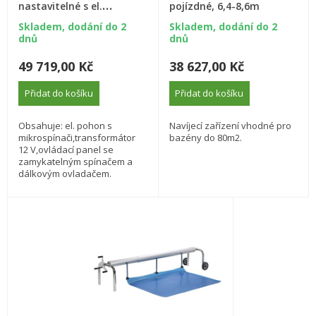
nastavitelné s el.
pojízdné, 6,4-8,6m
pohonem a teleskopickou
Skladem, dodání do 2
Skladem, dodání do 2
tyčí - 5,4-7,1 m
dnů
dnů
49 719,00 Kč
38 627,00 Kč
Přidat do košíku
Přidat do košíku
Obsahuje: el. pohon s
Navíjecí zařízení vhodné pro
mikrospínači,transformátor
bazény do 80m2.
12 V,ovládací panel se
zamykatelným spínačem a
dálkovým ovladačem.