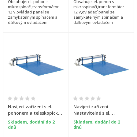
Obsahuje: el. pohon s
Obsahuje: el. pohon s
mikrospínači,transformátor
mikrospínači,transformátor
12 V,ovládací panel se
12 V,ovládací panel se
zamykatelným spínačem a
zamykatelným spínačem a
dálkovým ovladačem
dálkovým ovladačem
Navíjecí zařízení s el.
Navíjecí zařízení
pohonem a teleskopickou
Nastavitelné s el.
tyčí - 2,7-4,4 m -
pohonem a teleskopickou
Skladem, dodání do 2
Skladem, dodání do 2
nastavitelná výška
tyčí - 3,7-5,4 m
dnů
dnů