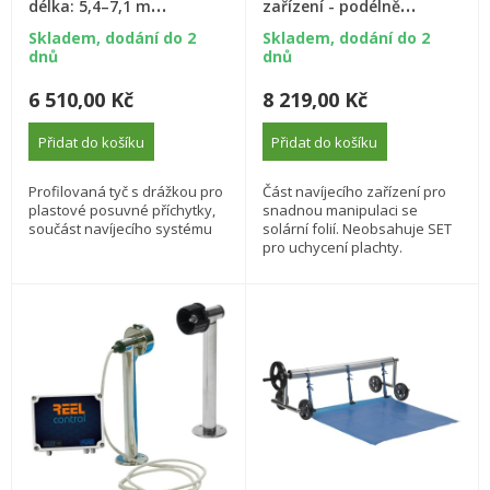
délka: 5,4–7,1 m
zařízení - podélně
(eloxovaný hliník)
pojízdné /pár)
Skladem, dodání do 2
Skladem, dodání do 2
dnů
dnů
6 510,00 Kč
8 219,00 Kč
Přidat do košíku
Přidat do košíku
Profilovaná tyč s drážkou pro
Část navíjecího zařízení pro
plastové posuvné příchytky,
snadnou manipulaci se
součást navíjecího systému
solární folií. Neobsahuje SET
pro uchycení plachty.