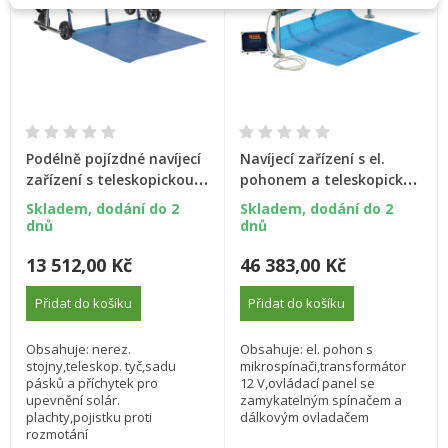
Podélně pojízdné navíjecí
Navíjecí zařízení s el.
zařízení s teleskopickou
pohonem a teleskopickou
tyčí: 3,7 - 5,4 m
tyčí: 2,7--4,4 m
Skladem, dodání do 2
Skladem, dodání do 2
dnů
dnů
13 512,00 Kč
46 383,00 Kč
Přidat do košíku
Přidat do košíku
Obsahuje: nerez.
Obsahuje: el. pohon s
stojny,teleskop. tyč,sadu
mikrospínači,transformátor
pásků a příchytek pro
12 V,ovládací panel se
upevnění solár.
zamykatelným spínačem a
plachty,pojistku proti
dálkovým ovladačem
rozmotání