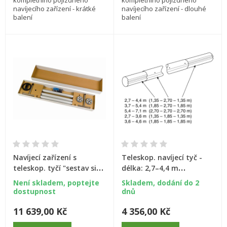
kompletního pojízdného
kompletního pojízdného
navíjecího zařízení - krátké
navíjecího zařízení - dlouhé
balení
balení
Navíjecí zařízení s
Teleskop. navíjecí tyč -
teleskop. tyčí "sestav si
délka: 2,7–4,4 m
sám", pojízdné, 5,4--7,1m
(eloxovaný hliník)
Není skladem, poptejte
Skladem, dodání do 2
dostupnost
dnů
11 639,00 Kč
4 356,00 Kč