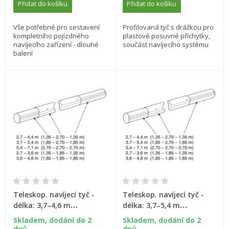
Přidat do košíku
Přidat do košíku
Vše potřebné pro sestavení
Profilovaná tyč s drážkou pro
kompletního pojízdného
plastové posuvné příchytky,
navíjecího zařízení - dlouhé
součást navíjecího systému
balení
Teleskop. navíjecí tyč -
Teleskop. navíjecí tyč -
délka: 3,7–4,6 m
délka: 3,7–5,4 m
(eloxovaný hliník)
(eloxovaný hliník)
Skladem, dodání do 2
Skladem, dodání do 2
dnů
dnů