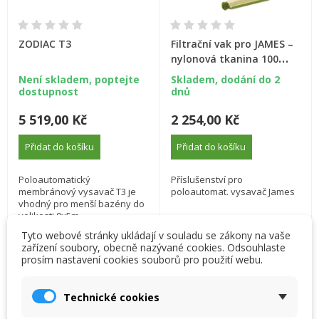
ZODIAC T3
Filtrační vak pro JAMES –
nylonová tkanina 100
mic, zip
Není skladem, poptejte
Skladem, dodání do 2
dostupnost
dnů
5 519,00 Kč
2 254,00 Kč
Přidat do košíku
Přidat do košíku
Poloautomatický
Příslušenství pro
membránový vysavač T3 je
poloautomat. vysavač James
vhodný pro menší bazény do
velikosti 9x5m.
Tyto webové stránky ukládají v souladu se zákony na vaše
zařízení soubory, obecně nazývané cookies. Odsouhlaste
prosím nastavení cookies souborů pro použití webu.
×
×
Vytvořit seznam přání
×
Přihlásit se
((modalTitle))
Technické cookies
×
My wishlists
Název seznamu přání
Musíte být přihlášen, abyste si mohli výrobky uložit do