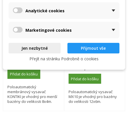
((confirmMessage))
svého seznamu přání.
Analytické cookies
Create new list
add_circle_outline
((cancelText))
((modalDeleteText))
Zrušit
Přihlásit se
Zrušit
Vytvořit seznam přání
Marketingové cookies
Zodiac Kontiki
ZODIAC MX10
Jen nezbytné
Přijmout vše
Skladem
Skladem, dodání do 2
dnů
Přejít na stránku Podrobně o cookies
3 890,00 Kč
12 350,00 Kč
Přidat do košíku
Přidat do košíku
Poloautomatický
membránový vysavač
Poloautomatický vysavač
KONTIKI je vhodný pro menší
MX10 je vhodný pro bazény
bazény do velikosti 8x4m.
do velikosti 12x6m.