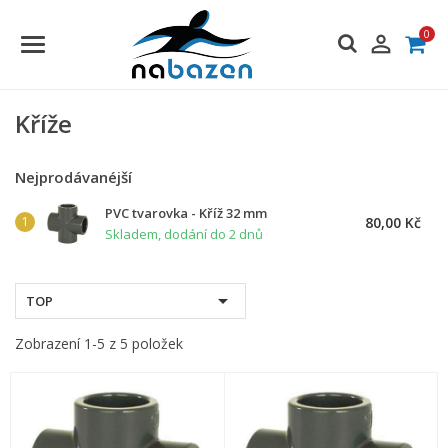
0

Kříže
Nejprodávanéjší
PVC tvarovka - Kříž 32 mm
80,00 Kč
Skladem, dodání do 2 dnů

TOP
Zobrazení 1-5 z 5 položek