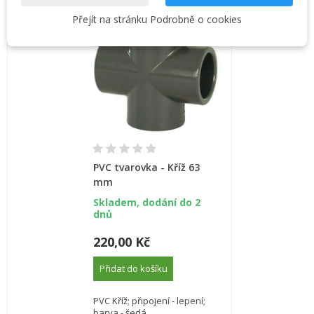
Přejít na stránku Podrobně o cookies
PVC tvarovka - Kříž 63
mm
Skladem, dodání do 2
dnů
220,00 Kč
Přidat do košíku
PVC Kříž; připojení - lepení;
barva - šedá