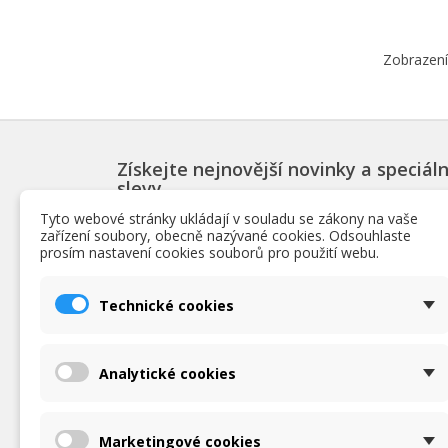
Zobrazení
Získejte nejnovější novinky a speciáln
slevy
Tyto webové stránky ukládají v souladu se zákony na vaše
zařízení soubory, obecně nazývané cookies. Odsouhlaste
prosím nastavení cookies souborů pro použití webu.
PRODUKTY
INF
Technické cookies
Slevy
Podmín
Novinky
O nás
Nejpopulárnější bazénové produkty
Obchod
Analytické cookies
Ochrana
zpraco
Podrob
Marketingové cookies