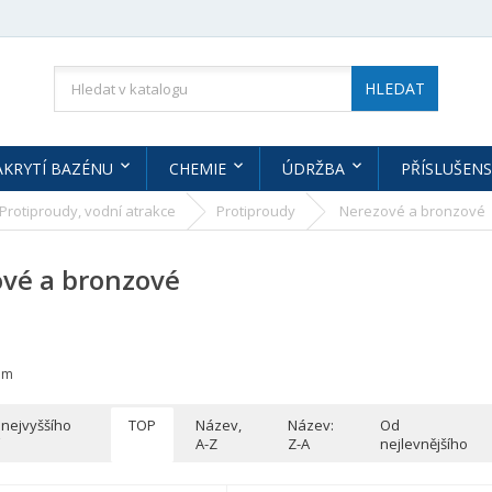
HLEDAT
AKRYTÍ BAZÉNU
CHEMIE
ÚDRŽBA
PŘÍSLUŠENS
Protiproudy, vodní atrakce
Protiproudy
Nerezové a bronzové
vé a bronzové
am
 nejvyššího
TOP
Název,
Název:
Od
A-Z
Z-A
nejlevnějšího