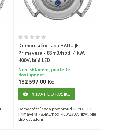
Rychlý náhled
Domontážní sada BADU JET
Primavera - 85m3/hod, 4 kW,
400V, bílé LED
Není skladem, poptejte
dostupnost
132 597,00 Kč
PŘIDAT DO KOŠÍKU

JET
Domontážní sada protiproudu BADU JET
Primavera - 85m3/hod, 400/230V, 4kW, bílé
LED osvětlení.