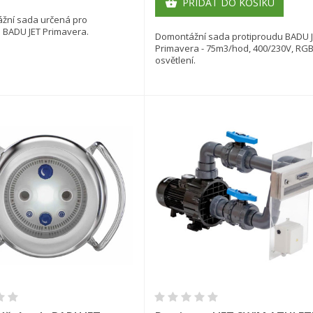
PŘIDAT DO KOŠÍKU

žní sada určená pro
 BADU JET Primavera.
Domontážní sada protiproudu BADU 
Primavera - 75m3/hod, 400/230V, RGB
osvětlení.
ytvořit seznam přání
Rychlý náhled
Rychlý náhled
řihlásit se