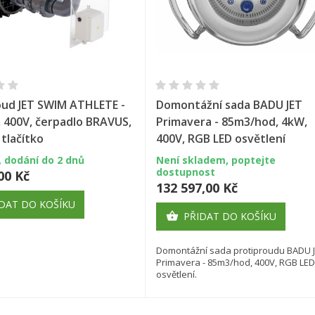
Rychlý náhled
Rychlý náhled
oud JET SWIM ATHLETE -
Domontážní sada BADU JET
, 400V, čerpadlo BRAVUS,
Primavera - 85m3/hod, 4kW,
tlačítko
400V, RGB LED osvětlení
 dodání do 2 dnů
Není skladem, poptejte
dostupnost
00 Kč
132 597,00 Kč
DAT DO KOŠÍKU
PŘIDAT DO KOŠÍKU

Domontážní sada protiproudu BADU 
Primavera - 85m3/hod, 400V, RGB LED
osvětlení.