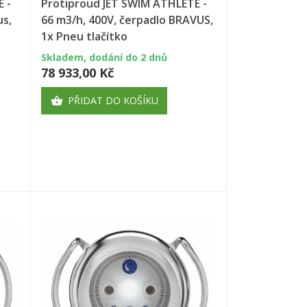
×
 -
Protiproud JET SWIM ATHLETE -
us,
66 m3/h, 400V, čerpadlo BRAVUS,
×
1x Pneu tlačítko
Skladem, dodání do 2 dnů
78 933,00 Kč
)
e
í
PŘIDAT DO KOŠÍKU
