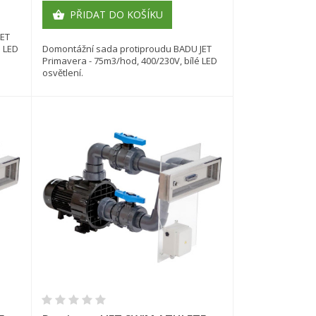
PŘIDAT DO KOŠÍKU

JET
 LED
Domontážní sada protiproudu BADU JET
Primavera - 75m3/hod, 400/230V, bílé LED
osvětlení.
×
×
Rychlý náhled