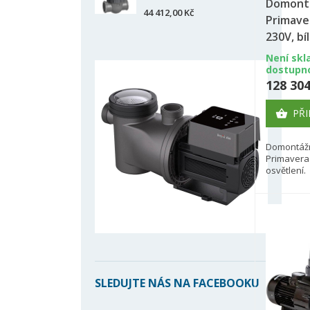
(
Domontá
44 412,00 Kč
Primave
M
Ná
Mus
230V, bí
((
přá
Není skl
add_circle_outline
dostupn
128 304
PŘI

Domontážn
Primavera 
osvětlení.
SLEDUJTE NÁS NA FACEBOOKU