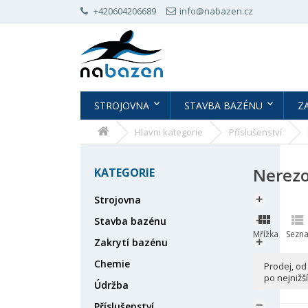
+420604206689
info@nabazen.cz
STROJOVNA
STAVBA BAZÉNU
Z
Hlavni kategorie
Příslušenství
Nerezo
KATEGORIE
Strojovna



Stavba bazénu

Mřížka
Sezn
Zakrytí bazénu

Chemie

Prodej, od
po nejnižší
Údržba

Příslušenství
