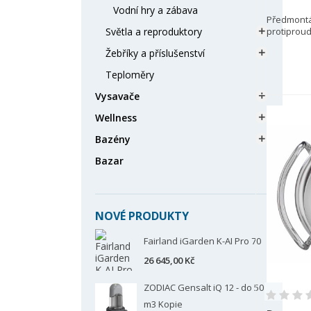
Vodní hry a zábava
Předmontá
Světla a reproduktory
protiproud

Žebříky a příslušenství

Teploměry
Vysavače

Wellness

Bazény

Bazar
NOVÉ PRODUKTY
Fairland iGarden K-AI Pro 70
26 645,00 Kč
ZODIAC Gensalt iQ 12 - do 50
V
P
m3 Kopie