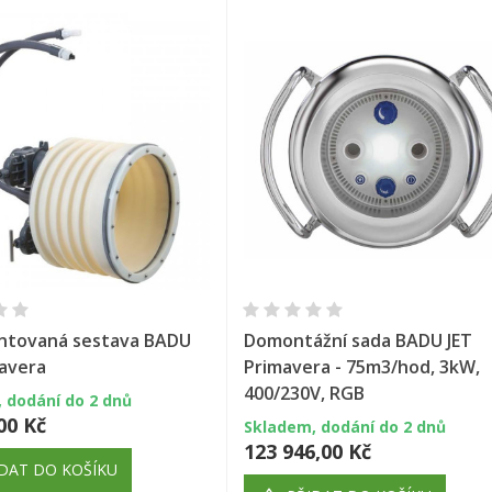
Rychlý náhled
Rychlý náhled
tovaná sestava BADU
Domontážní sada BADU JET
mavera
Primavera - 75m3/hod, 3kW,
400/230V, RGB
 dodání do 2 dnů
00 Kč
Skladem, dodání do 2 dnů
123 946,00 Kč
DAT DO KOŠÍKU