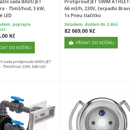
(modalTitle))
žní sada BADU JET
Protiproud JET SWIM ATHLETE
ra - 75m3/hod, 3 kW,
66 m3/h, 230V, čerpadlo Brav
y wishlists
zev seznamu přání
íte být přihlášen, abyste si mohli výrobky uložit do svého seznamu
lé LED
1x Pneu tlačítko
confirmMessage))
ní.
adem, poptejte
Skladem, dodání do 2 dnů
Create new list
ost
82 069,00 Kč
,00 Kč
((cancelText))
((modalDeleteText)
Zrušit
Přihlásit s
Zrušit
Vytvořit seznam přán
PŘIDAT DO KOŠÍKU

DAT DO KOŠÍKU
í sada protiproudu BADU JET
- 75m3/hod, 230V, bílé LED