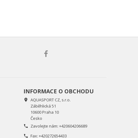
INFORMACE O OBCHODU
AQUASPORT CZ, s.r.o.

Záběhlická 51
10600 Praha 10
Česko
Zavolejte nám:
+420604206689

Fax:
+420272654433
