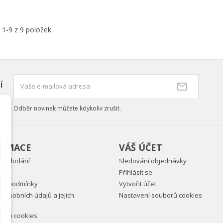
 1-9 z 9 položek
í
Odběr novinek můžete kdykoliv zrušit.
ORMACE
VÁŠ ÚČET
ky dodání
Sledování objednávky
Přihlásit se
ní podmínky
Vytvořit účet
 osobních údajů a jejich
Nastavení souborů cookies
vání
ně o cookies