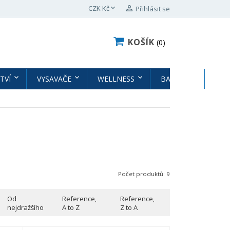

CZK Kč

Přihlásit se
KOŠÍK
0
TVÍ
VYSAVAČE
WELLNESS
BAZÉNY
BAZ
Počet produktů: 9
Od
Reference,
Reference,
nejdražšího
A to Z
Z to A