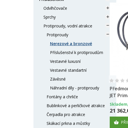
Odvlhčovače

Sprchy

Protiproudy, vodní atrakce

Protiproudy

Nerezové a bronzové
Příslušenství k protiproudům
Vestavné luxusní
Vestavné standartní
Závěsné
Náhradní díly - protiproudy
Předmon
JET Pri
Fontány a chrliče
Skladem,
Bublinkové a perličkové atrakce
21 362,
Čerpadla pro atrakce
PŘI

Skákací prkna a můstky