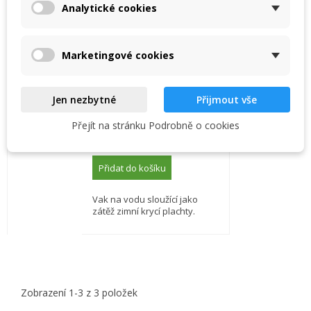
Analytické cookies
Create new list
add_circle_outline
((cancelText))
((modalDeleteText))
Zrušit
Přihlásit se
Zrušit
Vytvořit seznam přání
Marketingové cookies
Vak na vodu, délka 2m
Jen nezbytné
Přijmout vše
Skladem, dodání do 2
dnů
Přejít na stránku Podrobně o cookies
723,00 Kč
Přidat do košíku
Vak na vodu sloužící jako
zátěž zimní krycí plachty.
Zobrazení 1-3 z 3 položek