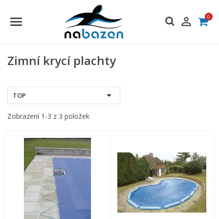
0

Zimní krycí plachty

TOP
Zobrazení 1-3 z 3 položek