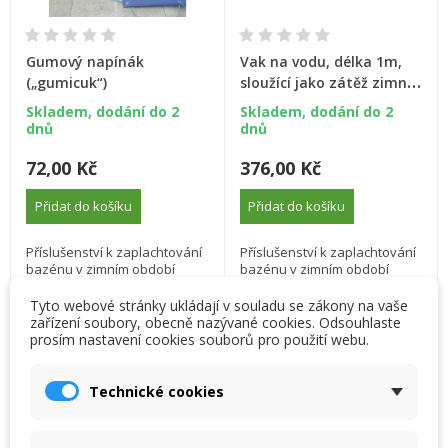
Gumový napínák
Vak na vodu, délka 1m,
(„gumicuk“)
sloužící jako zátěž zimní
krycí plachty
Skladem, dodání do 2
Skladem, dodání do 2
dnů
dnů
72,00 Kč
376,00 Kč
Přidat do košíku
Přidat do košíku
Příslušenství k zaplachtování
Příslušenství k zaplachtování
bazénu v zimním období
bazénu v zimním období
Tyto webové stránky ukládají v souladu se zákony na vaše
zařízení soubory, obecně nazývané cookies. Odsouhlaste
prosím nastavení cookies souborů pro použití webu.
×
×
Vytvořit seznam přání
×
Přihlásit se
((modalTitle))
Technické cookies
×
My wishlists
Název seznamu přání
Musíte být přihlášen, abyste si mohli výrobky uložit do
((confirmMessage))
svého seznamu přání.