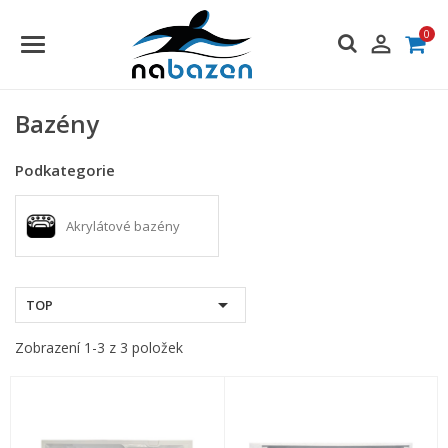
0

Bazény
Podkategorie
Akrylátové bazény

TOP
Zobrazení 1-3 z 3 položek