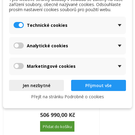
zařízení soubory, obecně nazývané cookies. Odsouhlaste
k...
k...
prosím nastavení cookies souborů pro použití webu.
×
×
Vytvořit seznam přání
×
Přihlásit se
((modalTitle))
Technické cookies
×
My wishlists
Název seznamu přání
Musíte být přihlášen, abyste si mohli výrobky uložit do
((confirmMessage))
svého seznamu přání.
Analytické cookies
Create new list
add_circle_outline
((cancelText))
((modalDeleteText))
Zrušit
Přihlásit se
Zrušit
Vytvořit seznam přání
Marketingové cookies
Jen nezbytné
Přijmout vše
Swim Pool bazén s
protiproudem
Přejít na stránku Podrobně o cookies
Na objednávku.
506 990,00 Kč
Přidat do košíku