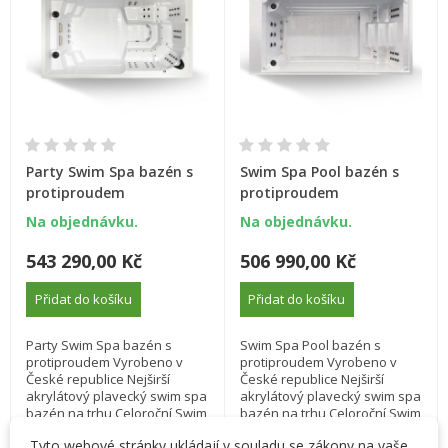
Party Swim Spa bazén s
Swim Spa Pool bazén s
protiproudem
protiproudem
Na objednávku.
Na objednávku.
543 290,00 Kč
506 990,00 Kč
Přidat do košíku
Přidat do košíku
Party Swim Spa bazén s
Swim Spa Pool bazén s
protiproudem Vyrobeno v
protiproudem Vyrobeno v
České republice Nejširší
České republice Nejširší
akrylátový plavecký swim spa
akrylátový plavecký swim spa
bazén na trhu Celoroční Swim
bazén na trhu Celoroční Swim
Spa bazén s venkovní izolací
Spa bazén s venkovní izolací
Tyto webové stránky ukládají v souladu se zákony na vaše
Bazén nejen nadzemní, ale i
Bazén nejen nadzemní, ale i