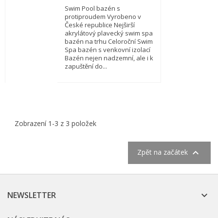
Swim Pool bazén s
protiproudem Vyrobeno v
České republice Nejširší
akrylátový plavecký swim spa
bazén na trhu Celoroční Swim
Spa bazén s venkovní izolací
Bazén nejen nadzemní, ale i k
zapuštění do...
Zobrazení 1-3 z 3 položek

Zpět na začátek
NEWSLETTER
