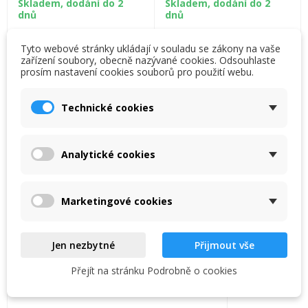
Skladem, dodání do 2
Skladem, dodání do 2
dnů
dnů
1 003,00 Kč
2 954,00 Kč
Tyto webové stránky ukládají v souladu se zákony na vaše
zařízení soubory, obecně nazývané cookies. Odsouhlaste
Přidat do košíku
Přidat do košíku
prosím nastavení cookies souborů pro použití webu.
×
×
Vytvořit seznam přání
×
Přihlásit se
((modalTitle))
ALKORPLAN je vysoce pevná
ALKORPLAN je vysoce pevná
Technické cookies
a tvárná bazénové fólie z
a tvárná bazénové fólie z
×
měkčeného PVC s výztužnou
měkčeného PVC s výztužnou
My wishlists
Název seznamu přání
Musíte být přihlášen, abyste si mohli výrobky uložit do
((confirmMessage))
vložkou z polyesterové
vložkou z polyesterové
svého seznamu přání.
tkaniny.
tkaniny.
Analytické cookies
Create new list
add_circle_outline
((cancelText))
((modalDeleteText))
Zrušit
Přihlásit se
Zrušit
Vytvořit seznam přání
Marketingové cookies
Jen nezbytné
Přijmout vše
Přejít na stránku Podrobně o cookies