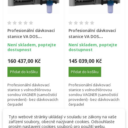
Profesionální dávkovací
Profesionální dávkovací
stanice VA DOS
stanice VA DOS
PROFESSIONAL "VAGNER"
PROFESSIONAL "SEKO" -
Není skladem, poptejte
Není skladem, poptejte
- pH/ORP/FCL (samočistící
pH/ORP/FCL + sonda
dostupnost
dostupnost
provedení) + sonda
pH/ORP + Sonda FCL
160 437,00 Kč
145 039,00 Kč
pH/ORP + Sonda FCL
Přidat do košíku
Přidat do košíku
Profesionální dávkovací
Profesionální dávkovací
stanice s volnochlórovou
stanice s volnochlórovou
sondou VAGNER (samočistící
sondou VAGNER (samočistící
provedení) - bez dávkovacích
provedení) - bez dávkovacích
čerpadel
čerpadel
Tyto webové stránky ukládají v souladu se zákony na vaše
zařízení soubory, obecně nazývané cookies. Odsouhlaste
prosím nastavení cookies souborů pro použití webu.