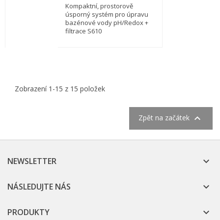
Kompaktní, prostorově
úsporný systém pro úpravu
bazénové vody pH/Redox +
filtrace S610
Zobrazení 1-15 z 15 položek

Zpět na začátek
NEWSLETTER

NÁSLEDUJTE NÁS

PRODUKTY
