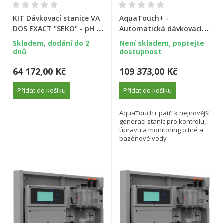
KIT Dávkovací stanice VA
AquaTouch+ -
DOS EXACT "SEKO" - pH +
Automatická dávkovací a
FCL
monitorovací stanice
Skladem, dodání do 2
Není skladem, poptejte
dnů
dostupnost
64 172,00 Kč
109 373,00 Kč
Přidat do košíku
Přidat do košíku
AquaTouch+ patří k nejnovější
generaci stanic pro kontrolu,
úpravu a monitoring pitné a
bazénové vody