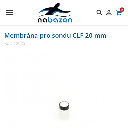
0

Membrána pro sondu CLF 20 mm
Kód:
12025