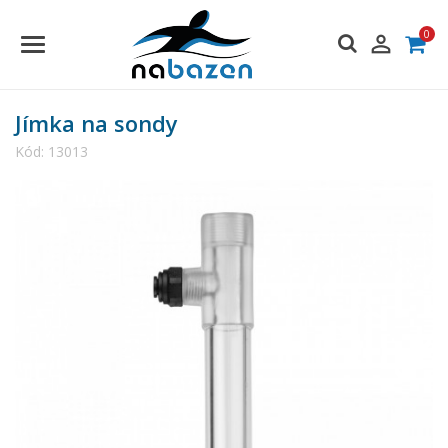
0

Jímka na sondy
Kód:
13013