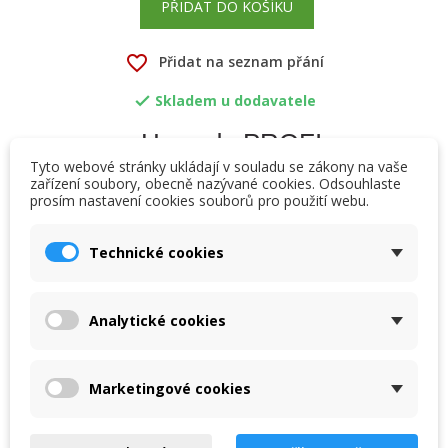
PŘIDAT DO KOŠÍKU
favorite_border
Přidat na seznam přání
Skladem u dodavatele

pH sonda PROFI
Tyto webové stránky ukládají v souladu se zákony na vaše
zařízení soubory, obecně nazývané cookies. Odsouhlaste
Sonda vhodná pro ASIN Aqua PROFI.
prosím nastavení cookies souborů pro použití webu.
×
×
Vytvořit seznam přání
Přihlásit se
Technické cookies
×
My wishlists
Název seznamu přání
Musíte být přihlášen, abyste si mohli výrobky uložit do
Popis
svého seznamu přání.
Analytické cookies
Create new list
add_circle_outline
pH sonda PROFI
Zrušit
Přihlásit se
Zrušit
Vytvořit seznam přání
Marketingové cookies
Sonda vhodná pro ASIN Aqua PROFI.
Více informací