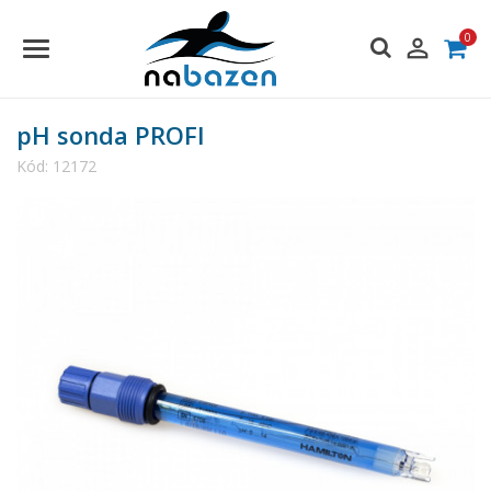
0

pH sonda PROFI
Kód:
12172