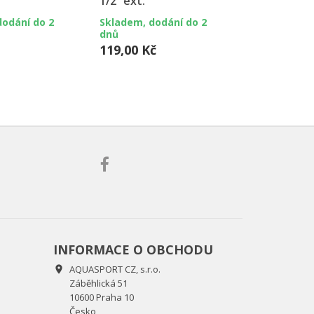
1/2“ ext.
50/M10/1
dodání do 2
Skladem, dodání do 2
Skladem, do
dnů
dnů
119,00 Kč
312,00 Kč
INFORMACE O OBCHODU
AQUASPORT CZ, s.r.o.

Záběhlická 51
10600 Praha 10
Česko