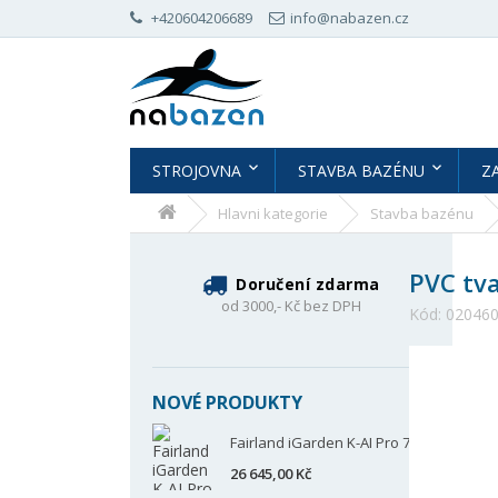
+420604206689
info@nabazen.cz
STROJOVNA
STAVBA BAZÉNU
Z
Hlavni kategorie
Stavba bazénu
PVC tva
Doručení zdarma
od 3000,- Kč bez DPH
Kód:
02046
NOVÉ PRODUKTY
Fairland iGarden K-AI Pro 70
26 645,00 Kč