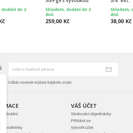
50/Pg9 s vývodkou
3/4“ ext.
 dodání do 2
Skladem, dodání do 2
Skladem, 
dnů
dnů
Kč
259,00 Kč
38,00 Kč
í
Odběr novinek můžete kdykoliv zrušit.
ORMACE
VÁŠ ÚČET
ky dodání
Sledování objednávky
Přihlásit se
ní podmínky
Vytvořit účet