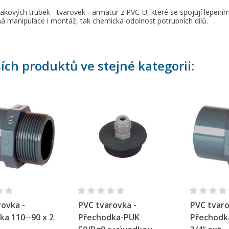
ytvořit seznam přání
řihlásit se
lakových trubek - tvarovek - armatur z PVC-U, které se spojují lepe
á manipulace i montáž, tak chemická odolnost potrubních dílů.
y wishlists
zev seznamu přání
íte být přihlášen, abyste si mohli výrobky uložit do svého seznamu
ní.
ších produktů ve stejné kategorii:
Create new list
Zrušit
Přihlásit s
Zrušit
Vytvořit seznam přán
chlý náhled
Rychlý náhled
Ryc
ovka -
PVC tvarovka -
PVC tvaro
a 110--90 x 2
Přechodka-PUK
Přechodk