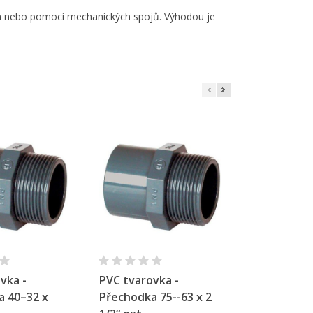
×
×
ním nebo pomocí mechanických spojů. Výhodou je
×
e
í
hlý náhled
Rychlý náhled
Rychl
vka -
PVC tvarovka -
PVC tvarov
a 40–32 x
Přechodka 75--63 x 2
Přechodka