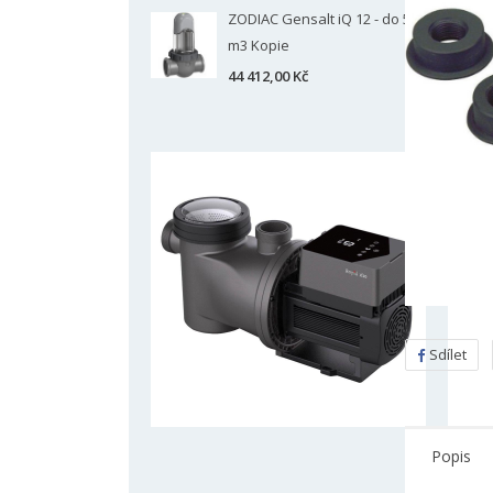
ZODIAC Gensalt iQ 12 - do 50
m3 Kopie
44 412,00 Kč
Sdílet
Popis