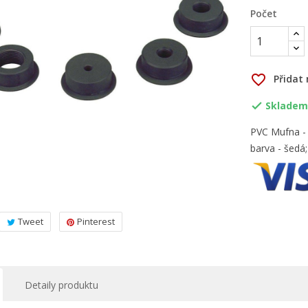
Počet
favorite_border
Přidat
Skladem,

PVC Mufna - p
barva - šedá; 
Tweet
Pinterest
Detaily produktu