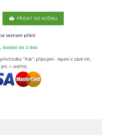
PŘIDAT DO KOŠÍKU

 na seznam přání
 dodání do 2 dnů
řechodka "Puk"; připojení - lepení x závit int.;
(int. = vnitřní)