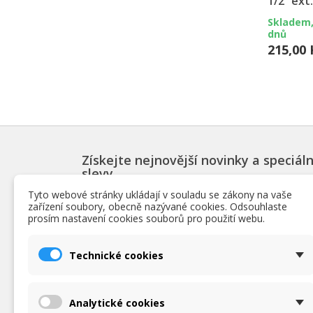
1/2“ ext.
Skladem,
dnů
215,00 
Získejte nejnovější novinky a speciáln
slevy
Tyto webové stránky ukládají v souladu se zákony na vaše
zařízení soubory, obecně nazývané cookies. Odsouhlaste
prosím nastavení cookies souborů pro použití webu.
PRODUKTY
INF
Technické cookies
Slevy
Podmín
Novinky
O nás
Nejpopulárnější bazénové produkty
Obchod
Analytické cookies