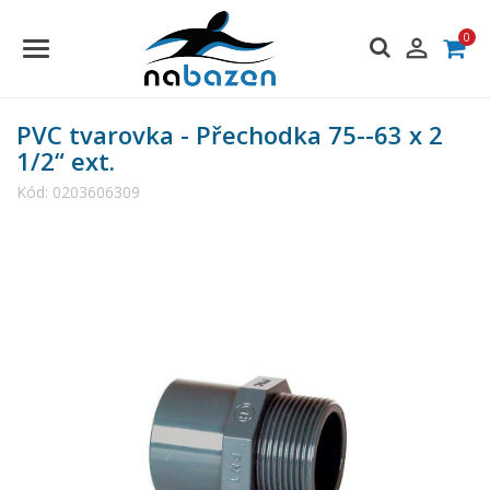
0

PVC tvarovka - Přechodka 75--63 x 2
1/2“ ext.
Kód:
0203606309