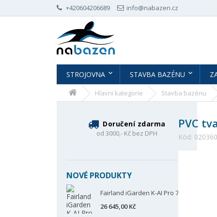
+420604206689
info@nabazen.cz
STROJOVNA
STAVBA BAZÉNU
Z
Hlavni kategorie
Stavba bazénu
PVC tva
Doručení zdarma
od 3000,- Kč bez DPH
Kód:
02036
NOVÉ PRODUKTY
Fairland iGarden K-AI Pro 70
26 645,00 Kč