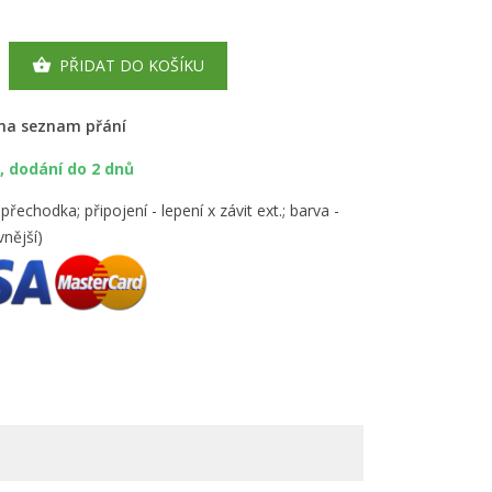
PŘIDAT DO KOŠÍKU

 na seznam přání
 dodání do 2 dnů
řechodka; připojení - lepení x závit ext.; barva -
vnější)