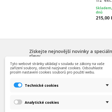
1/2“ ext.
Skladem,
dnů
215,00 
Získejte nejnovější novinky a speciáln
slevy
Tyto webové stránky ukládají v souladu se zákony na vaše
zařízení soubory, obecně nazývané cookies. Odsouhlaste
prosím nastavení cookies souborů pro použití webu.
PRODUKTY
INF
Technické cookies
Slevy
Podmín
Novinky
O nás
Nejpopulárnější bazénové produkty
Obchod
Analytické cookies
Ochrana
zpraco