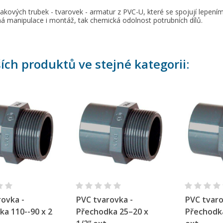
ytvořit seznam přání
řihlásit se
lakových trubek - tvarovek - armatur z PVC-U, které se spojují lepe
á manipulace i montáž, tak chemická odolnost potrubních dílů.
y wishlists
zev seznamu přání
íte být přihlášen, abyste si mohli výrobky uložit do svého seznamu
ní.
Create new list
ších produktů ve stejné kategorii:
Zrušit
Přihlásit s
Zrušit
Vytvořit seznam přán
chlý náhled
Rychlý náhled
Ryc
ovka -
PVC tvarovka -
PVC tvaro
a 110--90 x 2
Přechodka 25–20 x
Přechodka