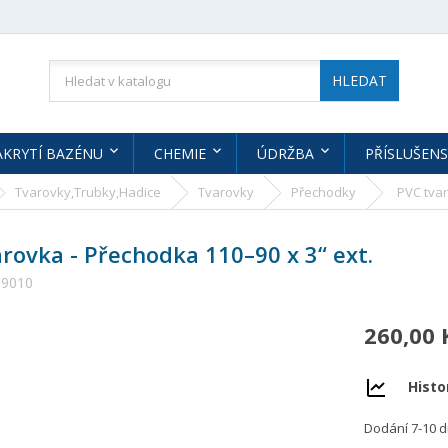
HLEDAT
AKRYTÍ BAZÉNU
CHEMIE
ÚDRŽBA
PŘÍSLUŠENS
Tvarovky,Trubky,Hadice
Tvarovky
Přechodky
PVC tvar
rovka - Přechodka 110–90 x 3“ ext.
09010
260,00 
Histo
Dodání 7-10 d