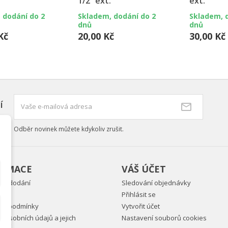
1/2“ ext.
ext.
 dodání do 2
Skladem, dodání do 2
Skladem, 
dnů
dnů
Kč
20,00 Kč
30,00 Kč
í
Odběr novinek můžete kdykoliv zrušit.
ORMACE
VÁŠ ÚČET
ky dodání
Sledování objednávky
Přihlásit se
ní podmínky
Vytvořit účet
 osobních údajů a jejich
Nastavení souborů cookies
vání