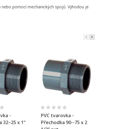
×
×
ním nebo pomocí mechanických spojů. Výhodou je
×
e
í
hlý náhled
Rychlý náhled
Rychl
vka -
PVC tvarovka -
PVC tvarov
 32–25 x 1“
Přechodka 90--75 x 2
Přechodka