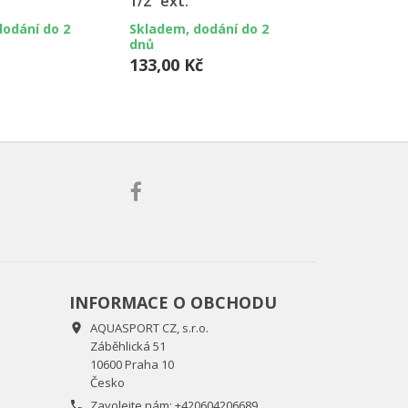
1/2“ ext.
1/2“ int.
dodání do 2
Skladem, dodání do 2
Skladem, do
dnů
dnů
133,00 Kč
249,00 Kč
INFORMACE O OBCHODU
AQUASPORT CZ, s.r.o.

Záběhlická 51
10600 Praha 10
Česko
Zavolejte nám:
+420604206689
