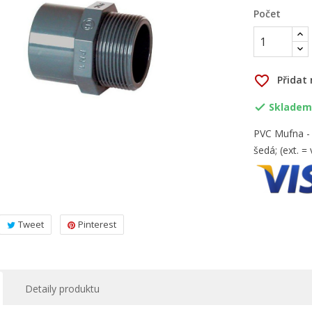
Počet
favorite_border
Přidat
Skladem,

PVC Mufna - p
šedá; (ext. = 
Tweet
Pinterest
Detaily produktu