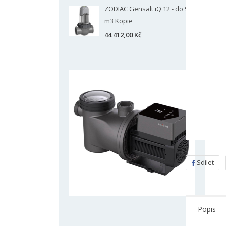
ZODIAC Gensalt iQ 12 - do 50
m3 Kopie
44 412,00 Kč
Sdílet
Popis