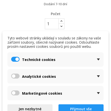
Dodání 7-10 dní
Počet
Tyto webové stránky ukládají v souladu se zákony na vaše
PŘIDAT DO KOŠÍKU
zařízení soubory, obecně nazývané cookies. Odsouhlaste
prosím nastavení cookies souborů pro použití webu.
×
×
Vytvořit seznam přání
Přihlásit se
favorite_border
Přidat na seznam přání
Technické cookies
×
My wishlists
Skladem, dodání do 2 dnů

Název seznamu přání
Musíte být přihlášen, abyste si mohli výrobky uložit do
svého seznamu přání.
Bazénová hadice PROTECT® (vrstva odolná chlóru) (cena za
Analytické cookies
Create new list
add_circle_outline
1m)
Zrušit
Přihlásit se
Zrušit
Vytvořit seznam přání
Marketingové cookies
Popis
Detaily produktu
Přílohy
Jen nezbytné
Přijmout vše