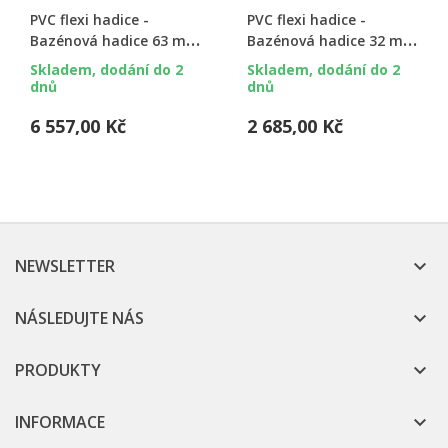
PVC flexi hadice -
PVC flexi hadice -
Bazénová hadice 63 mm
Bazénová hadice 32 mm
ext. (55 mm int.), 25 m
ext. (25 mm int.), 25 m
Skladem, dodání do 2
Skladem, dodání do 2
balení
balení
dnů
dnů
6 557,00 Kč
2 685,00 Kč
NEWSLETTER

NÁSLEDUJTE NÁS

PRODUKTY

INFORMACE
