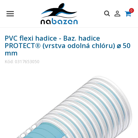
0

PVC flexi hadice - Baz. hadice
PROTECT® (vrstva odolná chlóru) ⌀ 50
mm
Kód:
0317653050