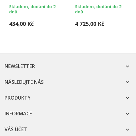
ext. (65 mm int.)
ext. (42 mm int.), 25 m
Skladem, dodání do 2
Skladem, dodání do 2
balení
dnů
dnů
434,00 Kč
4 725,00 Kč
NEWSLETTER

NÁSLEDUJTE NÁS

PRODUKTY

INFORMACE

VÁŠ ÚČET
