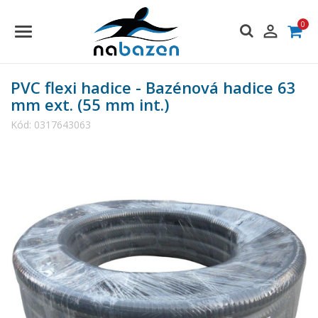
0

PVC flexi hadice - Bazénová hadice 63
mm ext. (55 mm int.)
Kód:
0317643063