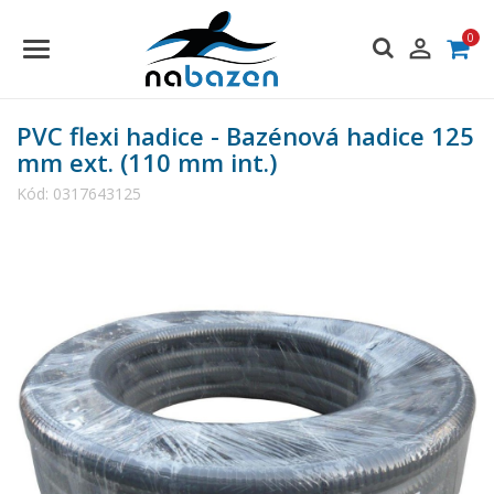
0

PVC flexi hadice - Bazénová hadice 125
mm ext. (110 mm int.)
Kód:
0317643125