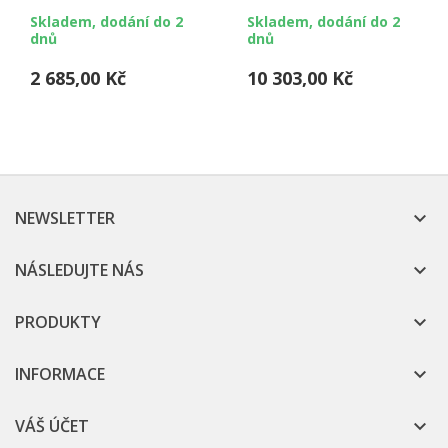
ext. (25 mm int.), 25 m
ext. (65 mm int.), 25 m
Skladem, dodání do 2
Skladem, dodání do 2
balení
balení
dnů
dnů
2 685,00 Kč
10 303,00 Kč
NEWSLETTER

NÁSLEDUJTE NÁS

PRODUKTY

INFORMACE

VÁŠ ÚČET
