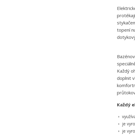
Elektric
protékaj
stykačem
topení n
dotykový
Bazénové
speciáln
Každý oh
doplnit 
komfortn
průtokov
Každý e
využív
je vyr
V
P
je vyr