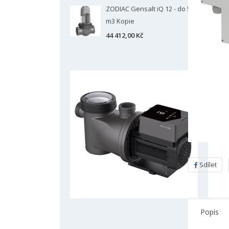
ZODIAC Gensalt iQ 12 - do 50
m3 Kopie
44 412,00 Kč
Sdílet
Popis