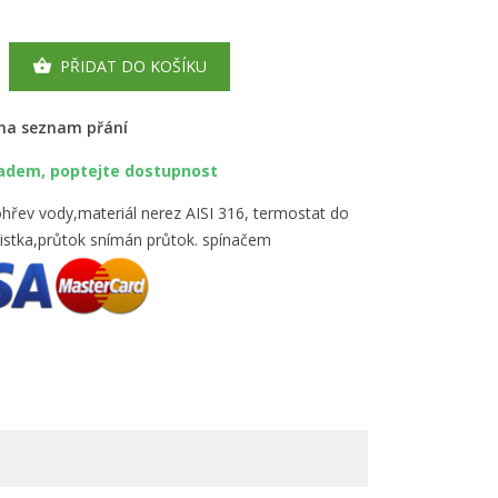
PŘIDAT DO KOŠÍKU

 na seznam přání
ladem, poptejte dostupnost
hřev vody,materiál nerez AISI 316, termostat do
jistka,průtok snímán průtok. spínačem