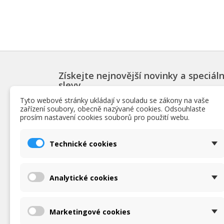
Získejte nejnovější novinky a speciáln
slevy
Tyto webové stránky ukládají v souladu se zákony na vaše
zařízení soubory, obecně nazývané cookies. Odsouhlaste
prosím nastavení cookies souborů pro použití webu.
PRODUKTY
INF
Technické cookies
Slevy
Podmín
Novinky
O nás
Nejpopulárnější bazénové produkty
Obchod
Analytické cookies
Ochrana
zpraco
Podrob
Marketingové cookies
Napišt