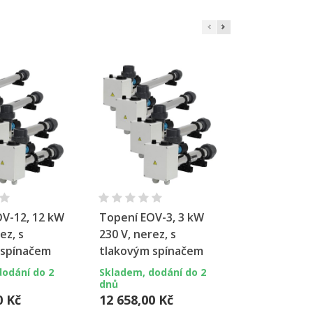
hlý náhled
Rychlý náhled
Rychl
V-12, 12 kW
Topení EOV-3, 3 kW
Topení EOV
ez, s
230 V, nerez, s
3 x 230 V, T
 spínačem
tlakovým spínačem
průtokovo
dodání do 2
Skladem, dodání do 2
Skladem, do
dnů
dnů
0 Kč
12 658,00 Kč
15 031,00