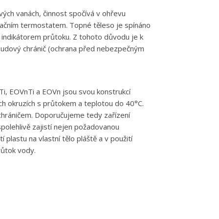
vých vanách, činnost spočívá v ohřevu
ulačním termostatem. Topné těleso je spínáno
ndikátorem průtoku. Z tohoto důvodu je k
proudový chránič (ochrana před nebezpečným
i, EOVnTi a EOVn jsou svou konstrukcí
ch okruzích s průtokem a teplotou do 40°C.
 chráničem. Doporučujeme tedy zařízení
olehlivě zajistí nejen požadovanou
plastu na vlastní tělo pláště a v použití
růtok vody.
×
×