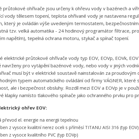
ké průtokové ohřívače jsou určeny k ohřevu vody v bazénech a víři
ící vody tělesem topení, teplota ohřívané vody je nastavena reg
, který je ovládán výše uvedeným termostatem, bezpečnostním i
utná tzv. velká automatika - 24 hodinový programátor filtrace, 
m napětím), tepelná ochrana motoru, stykač a spínač topení.
 elektrické průtokové ohřívače vody typ EOV, EOVp, EOVk, EOVT
ě navrženy pro vytápění bazénové vody, nebo vody v jiných vodní
řívač musí být v elektrické soustavě nainstalován za proudovým
vhodným typem automatického ovládání od firmy VÁGNER, které sp
ost, ale i bezpečnost obsluhy. Rozdíl mezi EOV a EOVp je v použití 
é klapky namísto tlakového spínače jako ochranného prvku pro p
lektrický ohřev EOV:
á převod el. energie na energii tepelnou
oben z vysoce kvalitní nerez oceli s příměsí TITANU AISI 316 (typ EOV)
ytvořit seznam přání
řihlásit se
oben z vysoce kvalitního PVC (typ EOVp)