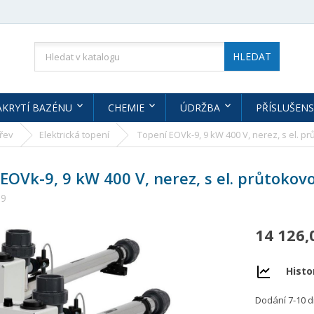
HLEDAT
AKRYTÍ BAZÉNU
CHEMIE
ÚDRŽBA
PŘÍSLUŠENS
řev
Elektrická topení
Topení EOVk-9, 9 kW 400 V, nerez, s el. p
EOVk-9, 9 kW 400 V, nerez, s el. průtokov
09
14 126,
Histo
Dodání 7-10 d