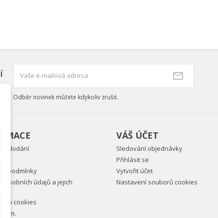
í
Odběr novinek můžete kdykoliv zrušit.
ORMACE
VÁŠ ÚČET
ky dodání
Sledování objednávky
Přihlásit se
ní podmínky
Vytvořit účet
 osobních údajů a jejich
Nastavení souborů cookies
vání
ně o cookies
e nám.