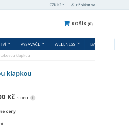

CZK Kč

Přihlásit se
KOŠÍK
0
TVÍ
VYSAVAČE
WELLNESS
BAZÉNY
BAZ
růtokovou klapkou
ou klapkou
00 Kč
S DPH
i
rie ceny
ní