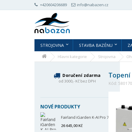
+420604206689
info@nabazen.cz
STROJOVNA
STAVBA BAZÉNU
Z
Hlavni kategorie
Strojovna
Oh
Topení 
Doručení zdarma
od 3000,- Kč bez DPH
Kód:
58017
NOVÉ PRODUKTY
Fairland iGarden K-AI Pro 70
26 645,00 Kč