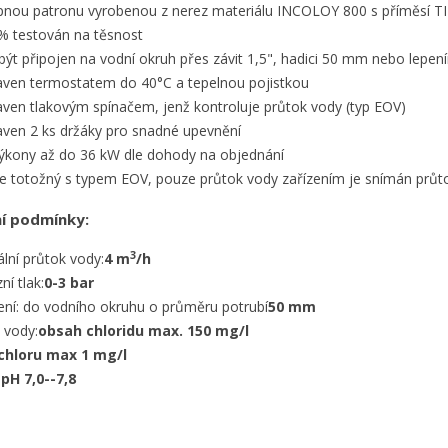
nou patronu vyrobenou z nerez materiálu INCOLOY 800 s příměsí TITA
y wishlists
% testován na těsnost
zev seznamu přání
íte být přihlášen, abyste si mohli výrobky uložit do svého seznamu
ní.
ýt připojen na vodní okruh přes závit 1,5", hadici 50 mm nebo lep
aven termostatem do 40°C a tepelnou pojistkou
Create new list
aven tlakovým spínačem, jenž kontroluje průtok vody (typ EOV)
Zrušit
Přihlásit s
aven 2 ks držáky pro snadné upevnění
Zrušit
Vytvořit seznam přán
výkony až do 36 kW dle dohody na objednání
e totožný s typem EOV, pouze průtok vody zařízením je snímán pr
í podmínky:
3
lní průtok vody:
4 m
/h
ní tlak:
0-3 bar
ní: do vodního okruhu o průměru potrubí
50 mm
a vody:
obsah chloridu max. 150 mg/l
chloru max 1 mg/l
h
pH 7,0--7,8