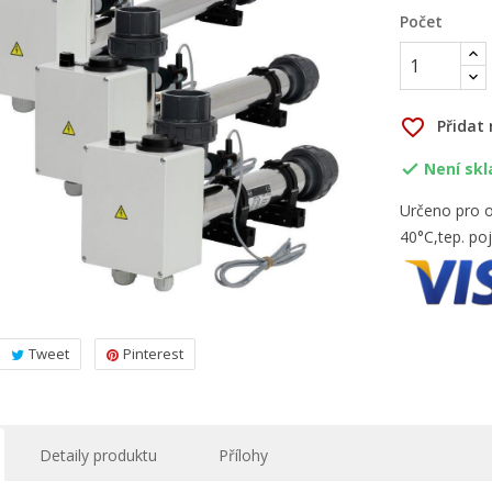
Počet
favorite_border
Přidat
Není sk

Určeno pro o
40°C,tep. po
Tweet
Pinterest
Detaily produktu
Přílohy