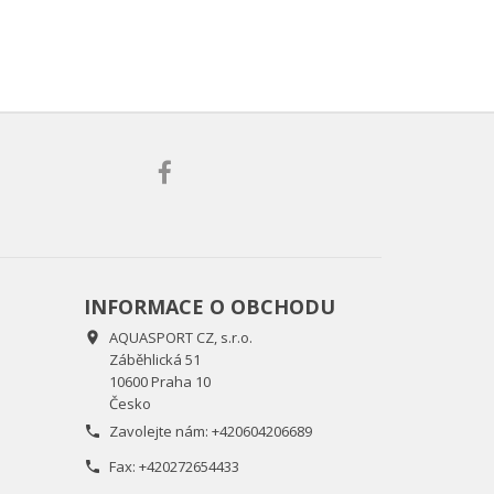
INFORMACE O OBCHODU
AQUASPORT CZ, s.r.o.

Záběhlická 51
10600 Praha 10
Česko
Zavolejte nám:
+420604206689

Fax:
+420272654433
