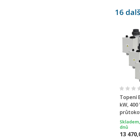
16 dal
Ry
Topení 
kW, 400 V
průtoko
Skladem,
dnů
13 470,