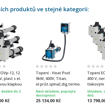
ších produktů ve stejné kategorii:
chlý náhled
Rychlý náhled
Ryc
EOVp-12, 12
Topení - Heat Pool
Topení EO
, plast s el.
9kW, 400V, Titan,
400 V, ner
vou klapkou
el.průt.spínač,dig.termostat
tlakovým
 dodání do 2
Není skladem, poptejte
Skladem, 
dostupnost
dnů
00 Kč
25 134,00 Kč
13 798,0