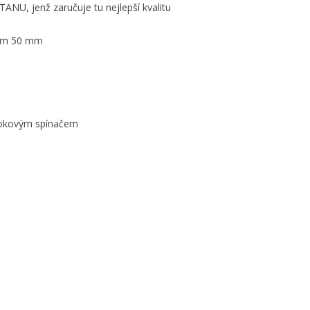
NU, jenž zaručuje tu nejlepší kvalitu
×
ením 50 mm
e
í
ůtokovým spínačem