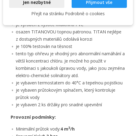
Jen nezbytné
Přijmout vše
elektrický ohřev EOVTi:
Přejít na stránku Podrobně o cookies
využívá převod el. energie na energii tepelnou
je vyroben z vysoce kvalitního PVC
osazen TITANOVOU topnou patronou. TITAN nejlépe
z dostupných materiálů odolává korozi
je 100% testován na těsnost
tento typ ohřevu je vhodný pro abnormální namáhání a
větší koncentraci chlóru. Je možné ho použít v
kombinaci s jakoukoli úpravou vody, jako jsou zejména
elektro-chemické solinátory atd.
je vybaven termostatem do 40°C a tepelnou pojistkou
je vybaven průtokovým spínačem, který kontroluje
průtok vody
je vybaven 2 ks držáky pro snadné upevnění
Provozní podmínky:
3
Minimální průtok vody:
4 m
/h