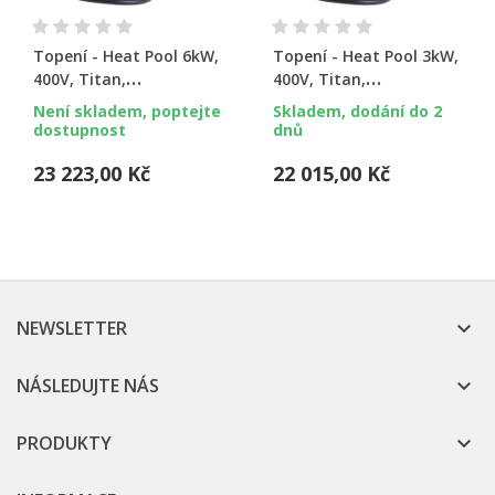
Topení - Heat Pool 6kW,
Topení - Heat Pool 3kW,
400V, Titan,
400V, Titan,
el.průt.spínač,dig.termostat
el.průt.spínač,dig.termostat
Není skladem, poptejte
Skladem, dodání do 2
dostupnost
dnů
23 223,00 Kč
22 015,00 Kč
NEWSLETTER

NÁSLEDUJTE NÁS

PRODUKTY
