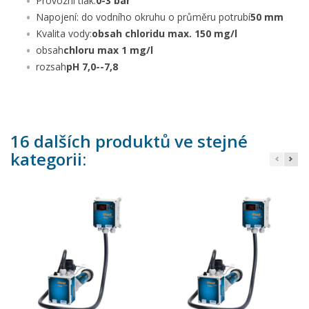
Provozní tlak:
0-3 bar
Napojení: do vodního okruhu o průměru potrubí
50 mm
Kvalita vody:
obsah chloridu max. 150 mg/l
obsah
chloru max 1 mg/l
rozsah
pH 7,0--7,8
16 dalších produktů ve stejné
kategorii: