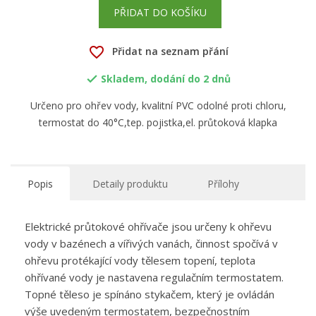
PŘIDAT DO KOŠÍKU
favorite_border
Přidat na seznam přání
Skladem, dodání do 2 dnů

Určeno pro ohřev vody, kvalitní PVC odolné proti chloru,
termostat do 40°C,tep. pojistka,el. průtoková klapka
Popis
Detaily produktu
Přílohy
Elektrické průtokové ohřívače jsou určeny k ohřevu
vody v bazénech a vířivých vanách, činnost spočívá v
ohřevu protékající vody tělesem topení, teplota
ohřívané vody je nastavena regulačním termostatem.
Topné těleso je spínáno stykačem, který je ovládán
výše uvedeným termostatem, bezpečnostním