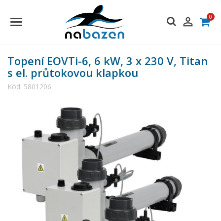
0

Topení EOVTi-6, 6 kW, 3 x 230 V, Titan
s el. průtokovou klapkou
Kód:
5801206