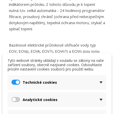
indikátorem průtoku. Z tohoto důvodu je k topení
nutná tzv. velká automatika - 24 hodinový programátor
filtrace, proudový chránič (ochrana před nebezpečným
dotykovým napětím), tepelná ochrana motoru, stykač a
spínač topení.
Bazénové elektrické průtokové ohřívače vody typ
EOV, EOVp, EOVk, EOVTi, EOVnTi a EOVn jsou svou
konstrukcí speciálně navrženy pro vytápění bazénové
Tyto webové stránky ukládají v souladu se zákony na vaše
vody, nebo vody v jiných vodních okruzích s průtokem
zařízení soubory, obecně nazývané cookies. Odsouhlaste
prosím nastavení cookies souborů pro použití webu.
a teplotou do 40°C. Každý ohřívač musí být v elektrické
×
×
Vytvořit seznam přání
Přihlásit se
soustavě nainstalován za proudovým chráničem.
Doporučujeme tedy zařízení doplnit vhodným typem
Technické cookies
×
automatického ovládání od firmy VÁGNER, které
My wishlists
Název seznamu přání
Musíte být přihlášen, abyste si mohli výrobky uložit do
spolehlivě zajistí nejen požadovanou komfortnost, ale i
svého seznamu přání.
Analytické cookies
bezpečnost obsluhy. Rozdíl mezi EOV a EOVp je v
Create new list
add_circle_outline
použití plastu na vlastní tělo pláště a v použití
průtokové klapky namísto tlakového spínače jako
Zrušit
Přihlásit se