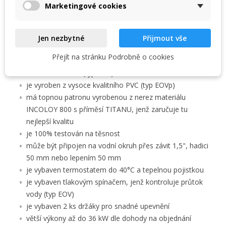
Zrušit
Vytvořit seznam přání
Marketingové cookies
ochranného prvku pro průtok vody.
Každý elektrický ohřev EOV:
Jen nezbytné
Přijmout vše
využívá převod el. energie na energii tepelnou
Přejít na stránku Podrobně o cookies
je vyroben z vysoce kvalitní nerez oceli s příměsí
TITANU AISI 316 (typ EOV)
je vyroben z vysoce kvalitního PVC (typ EOVp)
má topnou patronu vyrobenou z nerez materiálu
INCOLOY 800 s příměsí TITANU, jenž zaručuje tu
nejlepší kvalitu
je 100% testován na těsnost
může být připojen na vodní okruh přes závit 1,5", hadici
50 mm nebo lepením 50 mm
je vybaven termostatem do 40°C a tepelnou pojistkou
je vybaven tlakovým spínačem, jenž kontroluje průtok
vody (typ EOV)
je vybaven 2 ks držáky pro snadné upevnění
větší výkony až do 36 kW dle dohody na objednání