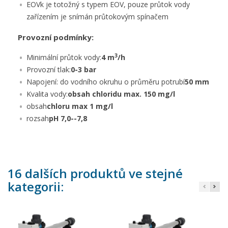
EOVk je totožný s typem EOV, pouze průtok vody
zařízením je snímán průtokovým spínačem
Provozní podmínky:
3
Minimální průtok vody:
4 m
/h
Provozní tlak:
0-3 bar
Napojení: do vodního okruhu o průměru potrubí
50 mm
Kvalita vody:
obsah chloridu max. 150 mg/l
obsah
chloru max 1 mg/l
rozsah
pH 7,0--7,8
16 dalších produktů ve stejné
kategorii: