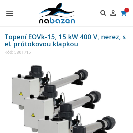
0

Topení EOVk-15, 15 kW 400 V, nerez, s
el. průtokovou klapkou
Kód:
5801715