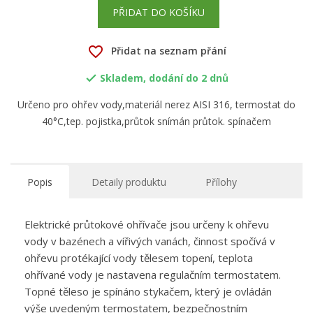
PŘIDAT DO KOŠÍKU
favorite_border
Přidat na seznam přání
Skladem, dodání do 2 dnů

Určeno pro ohřev vody,materiál nerez AISI 316, termostat do
40°C,tep. pojistka,průtok snímán průtok. spínačem
Popis
Detaily produktu
Přílohy
Elektrické průtokové ohřívače jsou určeny k ohřevu
vody v bazénech a vířivých vanách, činnost spočívá v
ohřevu protékající vody tělesem topení, teplota
ohřívané vody je nastavena regulačním termostatem.
Topné těleso je spínáno stykačem, který je ovládán
výše uvedeným termostatem, bezpečnostním