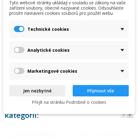
PŘIDAT DO KOŠÍKU
Tyto webové stránky ukládají v souladu se zákony na vaše
zařízení soubory, obecně nazývané cookies. Odsouhlaste
prosím nastavení cookies souborů pro použití webu.
×
×
Vytvořit seznam přání
favorite_border
Přidat na seznam přání
Přihlásit se
Technické cookies
Skladem u dodavatele

×
My wishlists
Název seznamu přání
Musíte být přihlášen, abyste si mohli výrobky uložit do
Těsnící o-kroužky k elektrodě TE-25
svého seznamu přání.
Analytické cookies
Create new list
add_circle_outline
Zrušit
Přihlásit se
Zrušit
Vytvořit seznam přání
Marketingové cookies
Kód
13275
Jen nezbytné
Přijmout vše
Přejít na stránku Podrobně o cookies
16 dalších produktů ve stejné
kategorii: