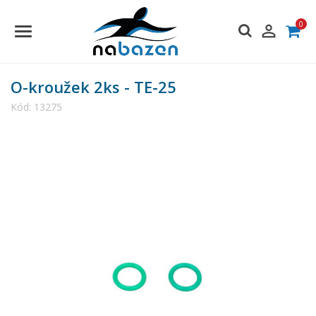
0

O-kroužek 2ks - TE-25
Kód:
13275