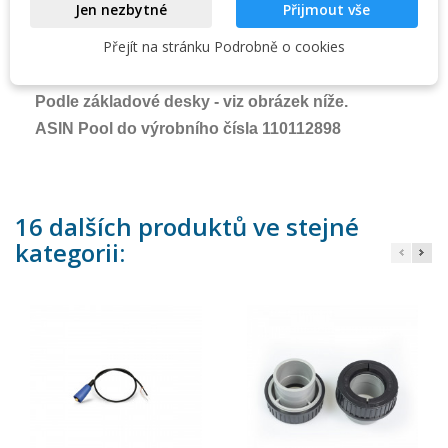
Jen nezbytné
Přijmout vše
Podle verze softwaru:
ASIN Aqua Home s nižší verzí softwaru než v7.00
Přejít na stránku Podrobně o cookies
ASIN Aqua Salt s nižší verzí softwaru než v5.00
ASIN Aqua Oxygen s nižší verzí softwaru než v2.00
Podle základové desky -
viz obrázek níže
.
ASIN Pool do výrobního čísla 110112898
16 dalších produktů ve stejné
kategorii: