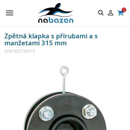
0

Zpětná klapka s přírubami a s
manžetami 315 mm
Kód:
052730315