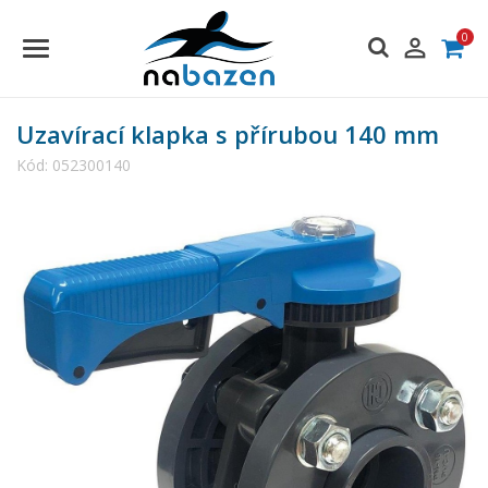
0

Uzavírací klapka s přírubou 140 mm
Kód:
052300140