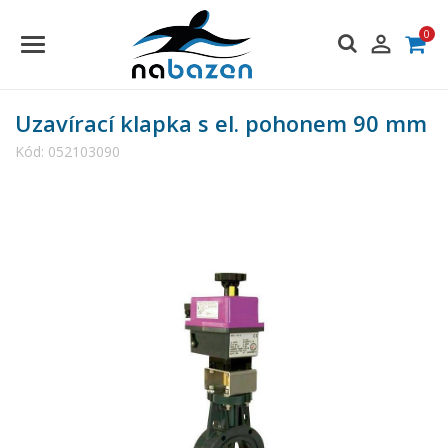
0

Uzavírací klapka s el. pohonem 90 mm
Kód:
052103090