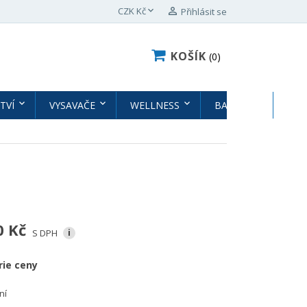

CZK Kč

Přihlásit se
KOŠÍK
0
TVÍ
VYSAVAČE
WELLNESS
BAZÉNY
BAZ
0 Kč
S DPH
i
rie ceny
ní