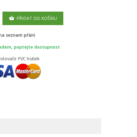
PŘIDAT DO KOŠÍKU

 na seznam přání
ladem, poptejte dostupnost
rotovače PVC trubek
×
×