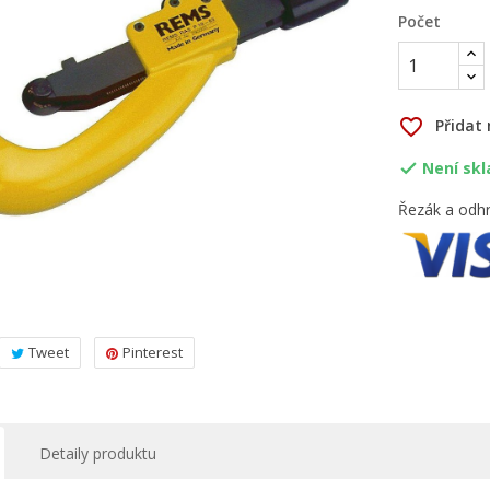
Počet
favorite_border
Přidat
Není sk

Řezák a odh
Tweet
Pinterest
Detaily produktu
ytvořit seznam přání
řihlásit se