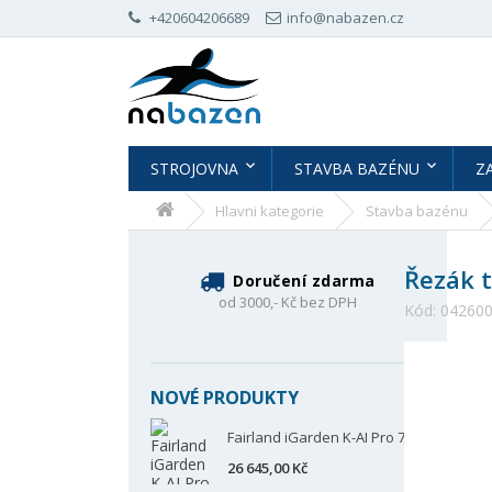
+420604206689
info@nabazen.cz
STROJOVNA
STAVBA BAZÉNU
Z
Hlavni kategorie
Stavba bazénu
Řezák 
Doručení zdarma
od 3000,- Kč bez DPH
Kód:
04260
NOVÉ PRODUKTY
Fairland iGarden K-AI Pro 70
26 645,00 Kč