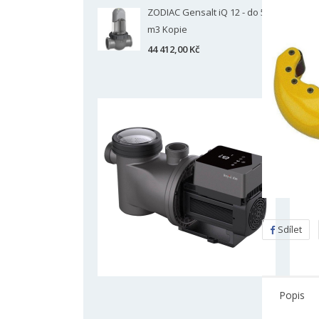
ZODIAC Gensalt iQ 12 - do 50
m3 Kopie
44 412,00 Kč
Sdílet
Popis
V
P