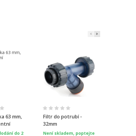
×
e
í
hlý náhled
Rychlý náhled
Rychl
ka 63 mm,
Filtr do potrubí -
PVC trubka 
entní
32mm
mm
dodání do 2
Není skladem, poptejte
Skladem, do