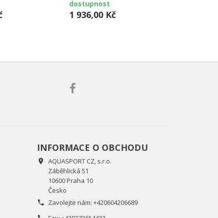
dostupnost
dnů
č
1 936,00 Kč
476,00 Kč
INFORMACE O OBCHODU
AQUASPORT CZ, s.r.o.

Záběhlická 51
10600 Praha 10
Česko
Zavolejte nám:
+420604206689

Fax:
+420272654433
