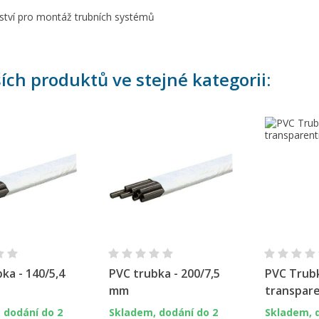
nství pro montáž trubních systémů
y wishlists
zev seznamu přání
íte být přihlášen, abyste si mohli výrobky uložit do svého seznamu
ní.
Create new list
ších produktů ve stejné kategorii:
Zrušit
Přihlásit s
Zrušit
Vytvořit seznam přán
chlý náhled
Rychlý náhled
Ryc
ka - 140/5,4
PVC trubka - 200/7,5
PVC Trub
mm
transpar
 dodání do 2
Skladem, dodání do 2
Skladem, 