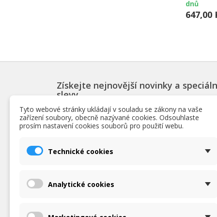
dnů
647,00 
Získejte nejnovější novinky a speciáln
slevy
Tyto webové stránky ukládají v souladu se zákony na vaše
zařízení soubory, obecně nazývané cookies. Odsouhlaste
prosím nastavení cookies souborů pro použití webu.
PRODUKTY
INF
Technické cookies
Slevy
Podmín
Novinky
O nás
Nejpopulárnější bazénové produkty
Obchod
Analytické cookies
Ochrana
zpraco
Podrob