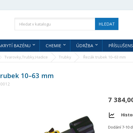
HLEDAT
AKRYTÍ BAZÉNU
CHEMIE
ÚDRŽBA
PŘÍSLUŠENS
Tvarovky,Trubky,Hadice
Trubky
Řezák trubek 10–63 mm
trubek 10–63 mm
00012
7 384,0
Histo
Dodání 7-10 d