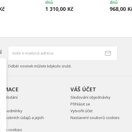
dnů
dnů
Kč
1 310,00 Kč
968,00 K
í
Odběr novinek můžete kdykoliv zrušit.
ORMACE
VÁŠ ÚČET
ky dodání
Sledování objednávky
Přihlásit se
ní podmínky
Vytvořit účet
 osobních údajů a jejich
Nastavení souborů cookies
vání
ně o cookies