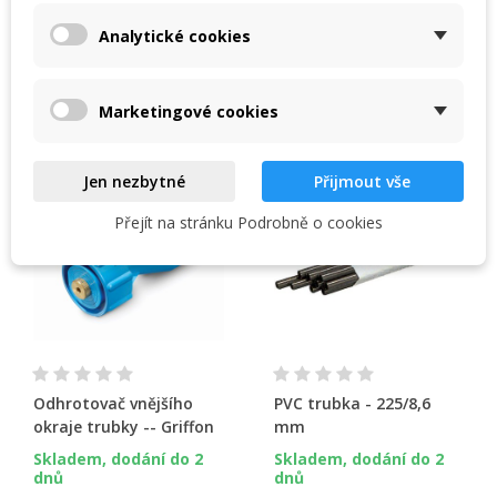
svého seznamu přání.
Analytické cookies
Create new list
add_circle_outline
16 dalších produktů ve stejné
Zrušit
Přihlásit se
kategorii:
Zrušit
Vytvořit seznam přání
Marketingové cookies
Jen nezbytné
Přijmout vše
Přejít na stránku Podrobně o cookies
Odhrotovač vnějšího
PVC trubka - 225/8,6
okraje trubky -- Griffon
mm
Skladem, dodání do 2
Skladem, dodání do 2
dnů
dnů