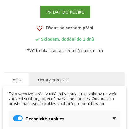
PŘIDAT DO KOŠÍKU
favorite_border
Přidat na seznam přání
Skladem, dodání do 2 dnů

PVC trubka transparentní (cena za 1m)
Popis
Detaily produktu
Tyto webové stránky ukládají v souladu se zákony na vaše
Systém tlakových trubek - tvarovek - armatur z PVC-U,
zařízení soubory, obecně nazývané cookies. Odsouhlaste
prosím nastavení cookies souborů pro použití webu.
které se spojují lepením nebo pomocí mechanických
×
×
Vytvořit seznam přání
Přihlásit se
spojů. Výhodou je jak snadná manipulace i montáž, tak
chemická odolnost potrubních dílů.
Technické cookies
×
My wishlists
Název seznamu přání
Musíte být přihlášen, abyste si mohli výrobky uložit do