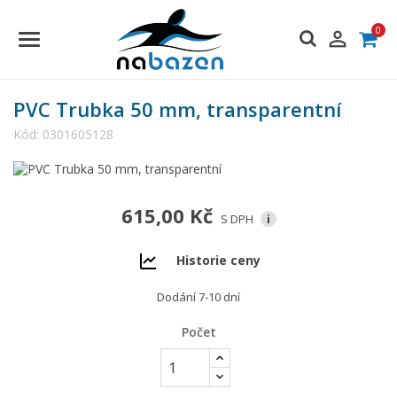
0

PVC Trubka 50 mm, transparentní
Kód:
0301605128
615,00 Kč
S DPH
i
Historie ceny
Dodání 7-10 dní
Počet