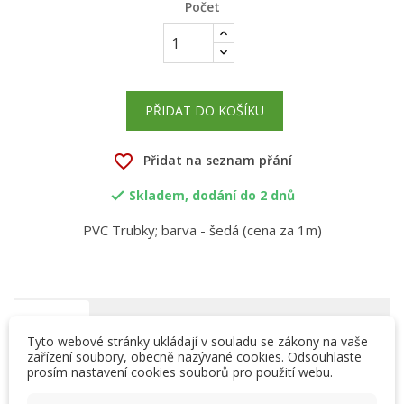
Počet
PŘIDAT DO KOŠÍKU
favorite_border
Přidat na seznam přání
Skladem, dodání do 2 dnů

PVC Trubky; barva - šedá (cena za 1m)
Popis
Detaily produktu
Tyto webové stránky ukládají v souladu se zákony na vaše
zařízení soubory, obecně nazývané cookies. Odsouhlaste
prosím nastavení cookies souborů pro použití webu.
×
Systém tlakových trubek - tvarovek - armatur z PVC-U,
×
Vytvořit seznam přání
Přihlásit se
které se spojují lepením nebo pomocí mechanických