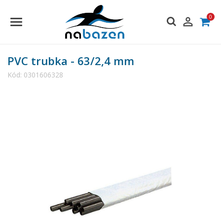
0

PVC trubka - 63/2,4 mm
Kód:
0301606328