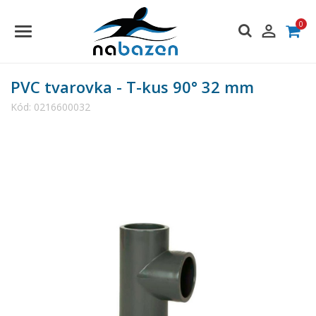
0

PVC tvarovka - T-kus 90° 32 mm
Kód:
0216600032