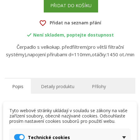
PŘIDAT DO KOŠÍKU
favorite_border
Přidat na seznam přání
Není skladem, poptejte dostupnost

Čerpadlo s velkokap. předfiltrem(pro větší filtrační
systémy),napojení přírubami d=110mm,otáčky:1450 ot./min
Popis
Detaily produktu
Přílohy
Čerpadla Magnus
Tyto webové stránky ukládají v souladu se zákony na vaše
• Velkoobjemové samonasávací čerpadlo s
zařízení soubory, obecně nazývané cookies. Odsouhlaste
velkokapacitním předfiltrem ideální pro větší filtrační
prosím nastavení cookies souborů pro použití webu.
×
×
Vytvořit seznam přání
systémy
Přihlásit se
• První robustní plastové čerpadlo dosahující vlastností
Technické cookies