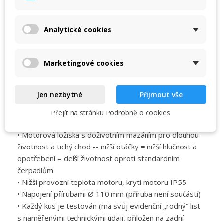
×
litinového nebo bronzového čerpadla
My wishlists
Název seznamu přání
Musíte být přihlášen, abyste si mohli výrobky uložit do
• Turbína z plastu noryl (bronzová na objednání)
svého seznamu přání.
• Tělo čerpadla a difusor z polypropylenu zesíleného
Analytické cookies
Create new list
add_circle_outline
skelným vláknem dodává nadstandardní životnost
• Velký předfiltr spolu s excelentním hydraulickým
Zrušit
Přihlásit se
Zrušit
Vytvořit seznam přání
Marketingové cookies
výkonem zaručuje extrémě vysokou filtrační kapacitu
• Průhledný polykarbonátový kryt se zavíráním na čtyři
uzávěry pro jednoduchou kontrolu předfiltru
Jen nezbytné
Přijmout vše
• Nerezová (AISI 316) osa čerpadla není v kontaktu s
čerpanou vodou -- pracuje i se slanou a mořskou
Přejít na stránku Podrobně o cookies
vodou při osazení mechanickou ucpávkou z AISI 316
• Motorová ložiska s doživotním mazáním pro dlouhou
životnost a tichý chod -- nižší otáčky = nižší hlučnost a
opotřebení = delší životnost oproti standardním
čerpadlům
• Nižší provozní teplota motoru, krytí motoru IP55
• Napojení přírubami Ø 110 mm (příruba není součástí)
• Každý kus je testován (má svůj evidenční „rodný“ list
s naměřenými technickými údaji, přiložen na zadní