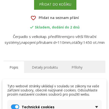
PŘIDAT DO KOŠÍKU
favorite_border
Přidat na seznam přání
Skladem, dodání do 2 dnů

Čerpadlo s velkokap. předfiltrem(pro větší filtrační
systémy),napojení přírubami d=110mm,otáčky:1450 ot./min
Popis
Detaily produktu
Přílohy
Čerpadla Magnus
Tyto webové stránky ukládají v souladu se zákony na vaše
• Velkoobjemové samonasávací čerpadlo s
zařízení soubory, obecně nazývané cookies. Odsouhlaste
velkokapacitním předfiltrem ideální pro větší filtrační
prosím nastavení cookies souborů pro použití webu.
×
×
Vytvořit seznam přání
systémy
Přihlásit se
• První robustní plastové čerpadlo dosahující vlastností
Technické cookies