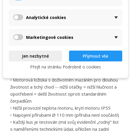
×
litinového nebo bronzového čerpadla
My wishlists
Název seznamu přání
Musíte být přihlášen, abyste si mohli výrobky uložit do
• Turbína z plastu noryl (bronzová na objednání)
svého seznamu přání.
• Tělo čerpadla a difusor z polypropylenu zesíleného
Analytické cookies
Create new list
add_circle_outline
skelným vláknem dodává nadstandardní životnost
• Velký předfiltr spolu s excelentním hydraulickým
Zrušit
Přihlásit se
Zrušit
Vytvořit seznam přání
Marketingové cookies
výkonem zaručuje extrémě vysokou filtrační kapacitu
• Průhledný polykarbonátový kryt se zavíráním na čtyři
uzávěry pro jednoduchou kontrolu předfiltru
Jen nezbytné
Přijmout vše
• Nerezová (AISI 316) osa čerpadla není v kontaktu s
čerpanou vodou -- pracuje i se slanou a mořskou
Přejít na stránku Podrobně o cookies
vodou při osazení mechanickou ucpávkou z AISI 316
• Motorová ložiska s doživotním mazáním pro dlouhou
životnost a tichý chod -- nižší otáčky = nižší hlučnost a
opotřebení = delší životnost oproti standardním
čerpadlům
• Nižší provozní teplota motoru, krytí motoru IP55
• Napojení přírubami Ø 110 mm (příruba není součástí)
• Každý kus je testován (má svůj evidenční „rodný“ list
s naměřenými technickými údaji, přiložen na zadní