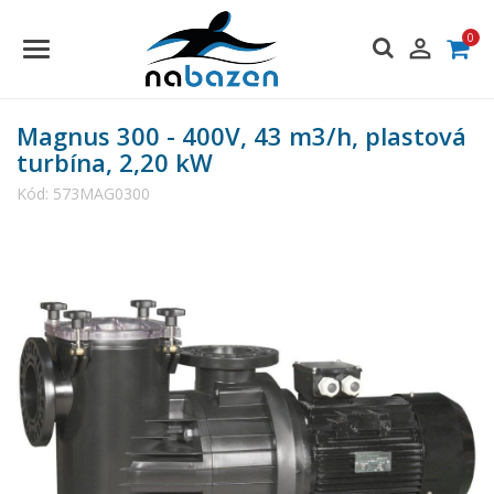
0

Magnus 300 - 400V, 43 m3/h, plastová
turbína, 2,20 kW
Kód:
573MAG0300