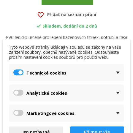
favorite_border
Přidat na seznam přání
Skladem, dodání do 2 dnů

PVC lepidlo určené pro lepení bazénových fitinek, potrubí a flexi
hadic PVC - U a ABS
Tyto webové stránky ukládají v souladu se zákony na vaše
zařízení soubory, obecně nazývané cookies. Odsouhlaste
prosím nastavení cookies souborů pro použití webu.
×
×
Vytvořit seznam přání
Přihlásit se
Detaily produktu
Technické cookies
×
My wishlists
Název seznamu přání
Musíte být přihlášen, abyste si mohli výrobky uložit do
Kód
svého seznamu přání.
0410611000
Analytické cookies
Create new list
add_circle_outline
Parametry
Zrušit
Přihlásit se
Zrušit
Vytvořit seznam přání
Marketingové cookies
Hmotnost:
1.19 kg
Ve skup. balení:
6
Jen nezbytné
Přijmout vše