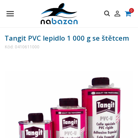
0

Tangit PVC lepidlo 1 000 g se štětcem
Kód:
0410611000