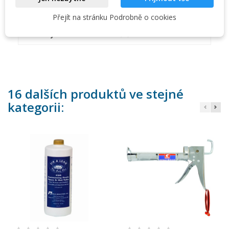
Na paletě:
288
Přejít na stránku Podrobně o cookies
Obsahuje:
štětec
16 dalších produktů ve stejné
kategorii: