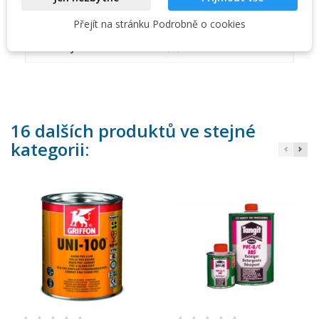
Na paletě:
1008
Přejít na stránku Podrobně o cookies
Obsahuje:
štětec
16 dalších produktů ve stejné
kategorii: