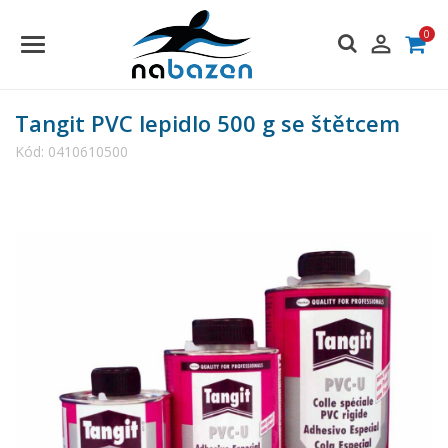
0

Tangit PVC lepidlo 500 g se štětcem
Kód:
0410610500