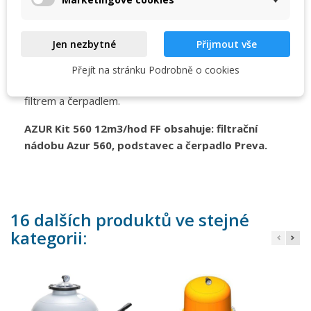
jsou vždy osazeny 6-ti cestným top-ventilem s
manometrem. Jako další výbavu je možné zvolit
podstavec pod samotný filtr nebo základovou paletu s
Jen nezbytné
Přijmout vše
místem pro umístění čerpadla. U kitů lze individuálně
zvolit mezi čerpadly FREEFLO, PREVA a BETTAR. Dále
Přejít na stránku Podrobně o cookies
je možné filtraci doplnit propojovacím potrubím mezi
filtrem a čerpadlem.
AZUR Kit 560 12m3/hod FF obsahuje: filtrační
nádobu Azur 560, podstavec a čerpadlo Preva.
16 dalších produktů ve stejné
kategorii: