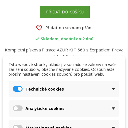
PŘIDAT DO KOŠÍKU
favorite_border
Přidat na seznam přání
Skladem, dodání do 2 dnů

Kompletní písková filtrace AZUR KIT 560 s čerpadlem Preva
12m3/hod
Tyto webové stránky ukládají v souladu se zákony na vaše
zařízení soubory, obecně nazývané cookies. Odsouhlaste
prosím nastavení cookies souborů pro použití webu.
×
×
Vytvořit seznam přání
Přihlásit se
Popis
Detaily produktu
Přílohy
Technické cookies
×
My wishlists
Název seznamu přání
Musíte být přihlášen, abyste si mohli výrobky uložit do
svého seznamu přání.
Kompletní písková filtrace
Analytické cookies
Create new list
add_circle_outline
Pískovou filtraci AZUR KIT Ø 380, 480 a 560 mm je
možné sestavit do několika filtračních kitů. Standartně
Zrušit
Přihlásit se
Zrušit
Vytvořit seznam přání
Marketingové cookies