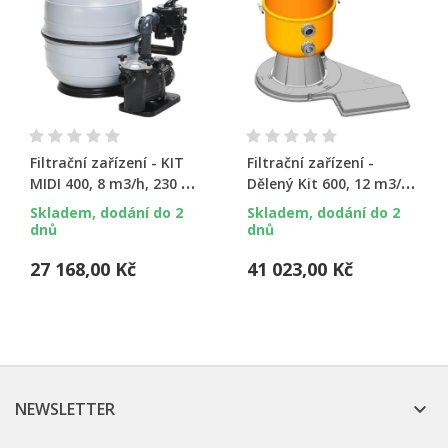
Filtrační zařízení - KIT
Filtrační zařízení -
MIDI 400, 8 m3/h, 230 V,
Dělený Kit 600, 12 m3/h,
6-ti cest. boč. ventil,
230 V, 6-ti cest. boč.
Skladem, dodání do 2
Skladem, dodání do 2
čerp. Bettar
ventil, čerp. Bettar Top
dnů
dnů
12
27 168,00 Kč
41 023,00 Kč
NEWSLETTER
