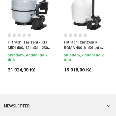
Filtrační zařízení - KIT
Filtrační zařízení KIT
MIDI 600, 12 m3/h, 230
ROMA 400 4m3/hod s
V, 6-ti cest. boč. ventil,
podstavcem a
Skladem, dodání do 2
Skladem, dodání do 2
čerp. Bettar
čerpadlem Micro Delfino
dnů
dnů
31 924,00 Kč
15 018,00 Kč
NEWSLETTER
