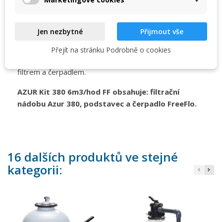
jsou vždy osazeny 6-ti cestným top-ventilem s
manometrem. Jako další výbavu je možné zvolit
podstavec pod samotný filtr nebo základovou paletu s
Jen nezbytné
Přijmout vše
místem pro umístění čerpadla. U kitů lze individuálně
zvolit mezi čerpadly FREEFLO, PREVA a BETTAR. Dále
Přejít na stránku Podrobně o cookies
je možné filtraci doplnit propojovacím potrubím mezi
filtrem a čerpadlem.
AZUR Kit 380 6m3/hod FF obsahuje: filtrační
nádobu Azur 380, podstavec a čerpadlo FreeFlo.
16 dalších produktů ve stejné
kategorii: