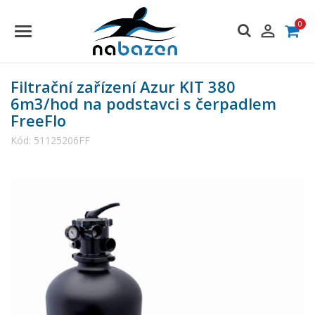
0

Filtrační zařízení Azur KIT 380
6m3/hod na podstavci s čerpadlem
FreeFlo
Kód:
51125206FF