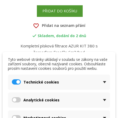
PŘIDAT DO KOŠÍKU
favorite_border
Přidat na seznam přání
Skladem, dodání do 2 dnů

Kompletní písková filtrace AZUR KIT 380 s
čerpadlem FreeFlo 6m3/hod
Tyto webové stránky ukládají v souladu se zákony na vaše
zařízení soubory, obecně nazývané cookies. Odsouhlaste
prosím nastavení cookies souborů pro použití webu.
×
×
Vytvořit seznam přání
Přihlásit se
Popis
Detaily produktu
Přílohy
Technické cookies
×
My wishlists
Název seznamu přání
Musíte být přihlášen, abyste si mohli výrobky uložit do
svého seznamu přání.
Kompletní písková filtrace
Analytické cookies
Create new list
add_circle_outline
Pískovou filtraci AZUR KIT Ø 380, 480 a 560 mm je
možné sestavit do několika filtračních kitů. Standartně
Zrušit
Přihlásit se
Zrušit
Vytvořit seznam přání
Marketingové cookies