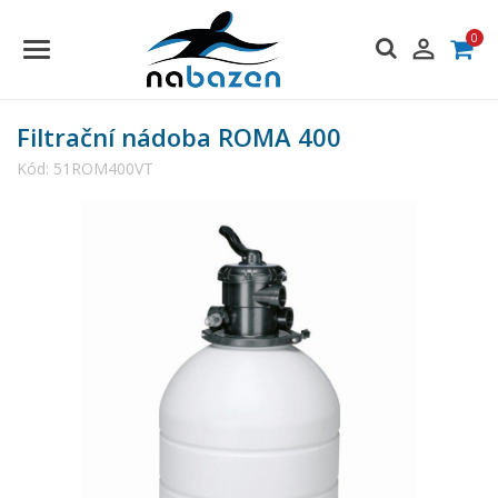
0

Filtrační nádoba ROMA 400
Kód:
51ROM400VT