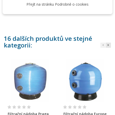
Přejít na stránku Podrobně o cookies
polythylenu s vysokou hustotou. 6-ti cestný ventil je
umístěn na vrchu nádoby a je vybaven manometrem.
16 dalších produktů ve stejné
kategorii:
Filtrační nádoba Praga
Filtrační nádoba Europe