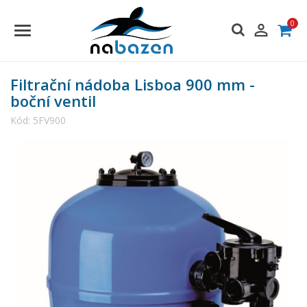
0

Filtrační nádoba Lisboa 900 mm -
boční ventil
Kód:
5FV900