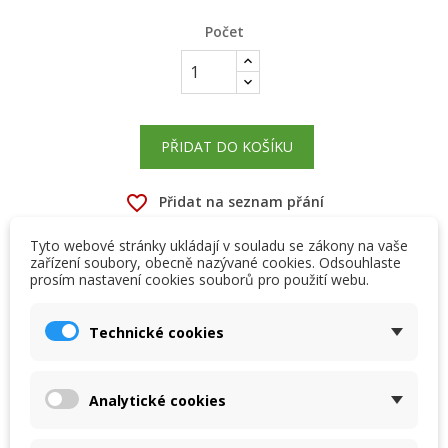
Počet
PŘIDAT DO KOŠÍKU
favorite_border
Přidat na seznam přání
Skladem, dodání do 2 dnů

Tyto webové stránky ukládají v souladu se zákony na vaše
zařízení soubory, obecně nazývané cookies. Odsouhlaste
3
Laminátový/vrstvený filtr - 30 m
/hod, boční ventil.
prosím nastavení cookies souborů pro použití webu.
×
×
Vytvořit seznam přání
Přihlásit se
Technické cookies
×
My wishlists
Název seznamu přání
Musíte být přihlášen, abyste si mohli výrobky uložit do
svého seznamu přání.
Popis
Detaily produktu
Přílohy
Analytické cookies
Create new list
add_circle_outline
Laminátové filtry série Lisboa jsou vyrobeny z