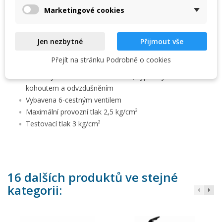
Zrušit
Přihlásit se
Zrušit
Vytvořit seznam přání
polyesterové pryskyřice a skleněné vaty s lesklou
Marketingové cookies
povrchovou úpravou.
Vysoce pevná plastová základna
Jen nezbytné
Přijmout vše
Plastové víko o velkém průměru
Přejít na stránku Podrobně o cookies
Filtrace je osazená 1“ kolektory a difuzérem
Filtrace je osazena manometrem, výpustným
kohoutem a odvzdušněním
Vybavena 6-cestným ventilem
Maximální provozní tlak 2,5 kg/cm²
Testovací tlak 3 kg/cm²
16 dalších produktů ve stejné
kategorii: