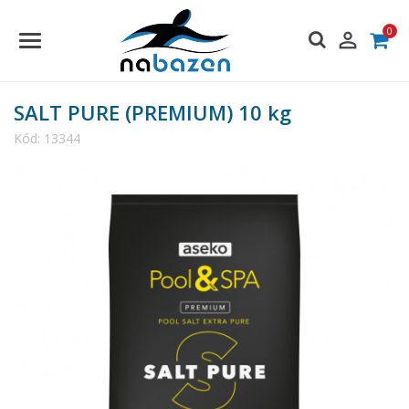
0

SALT PURE (PREMIUM) 10 kg
Kód:
13344