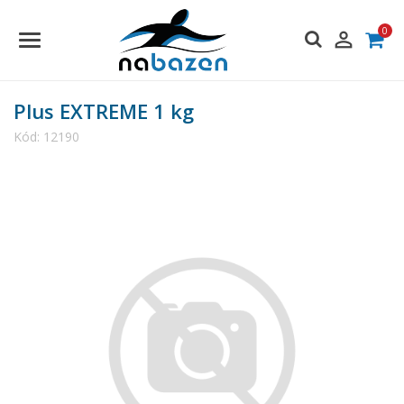
0

Plus EXTREME 1 kg
Kód:
12190