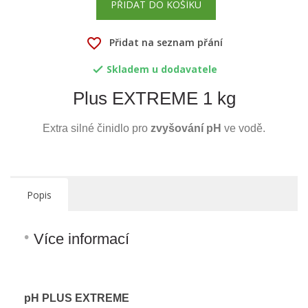
PŘIDAT DO KOŠÍKU
favorite_border
Přidat na seznam přání
Skladem u dodavatele

Plus EXTREME 1 kg
Extra silné činidlo pro
zvyšování pH
ve vodě.
Popis
Více informací
pH PLUS EXTREME