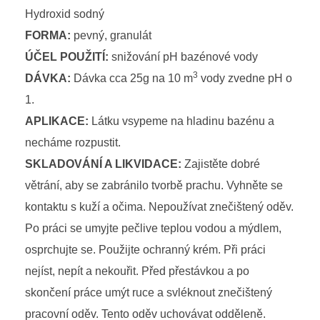
Hydroxid sodný
FORMA:
pevný, granulát
ÚČEL POUŽITÍ:
snižování pH bazénové vody
3
DÁVKA:
Dávka cca 25g na 10 m
vody zvedne pH o
1.
APLIKACE:
Látku vsypeme na hladinu bazénu a
necháme rozpustit.
SKLADOVÁNÍ A LIKVIDACE:
Zajistěte dobré
větrání, aby se zabránilo tvorbě prachu. Vyhněte se
kontaktu s kuží a očima. Nepoužívat znečištený oděv.
Po práci se umyjte pečlive teplou vodou a mýdlem,
osprchujte se. Použijte ochranný krém. Při práci
nejíst, nepít a nekouřit. Před přestávkou a po
skončení práce umýt ruce a svléknout znečištený
pracovní oděv. Tento oděv uchovávat odděleně.