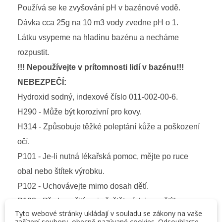
Používá se ke zvyšování pH v bazénové vodě.
Dávka cca 25g na 10 m3 vody zvedne pH o 1.
Látku vsypeme na hladinu bazénu a necháme
rozpustit.
!!! Nepoužívejte v prítomnosti lidí v bazénu!!!
NEBEZPEČÍ:
Hydroxid sodný, indexové číslo 011-002-00-6.
H290 - Může být korozivní pro kovy.
H314 - Způsobuje těžké poleptání kůže a poškození
očí.
P101 - Je-li nutná lékařská pomoc, mějte po ruce
obal nebo štítek výrobku.
P102 - Uchovávejte mimo dosah dětí.
P103 - Před použitím si přečtěte údaje na štítku.
Tyto webové stránky ukládají v souladu se zákony na vaše
P280 - Používejte ochranné rukavice/ochranný
zařízení soubory, obecně nazývané cookies. Odsouhlaste