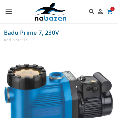
0

Badu Prime 7, 230V
Kód:
570211N