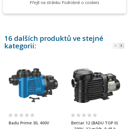
V případě vyšší koncentrace je nutné použít čerpadlo s
Přejít na stránku Podrobně o cookies
označením „AK“.
16 dalších produktů ve stejné
kategorii:
Badu Prime 30, 400V
Bettar 12 (BADU TOP II)
- 230V, 12 m3/h, 0,45 kW