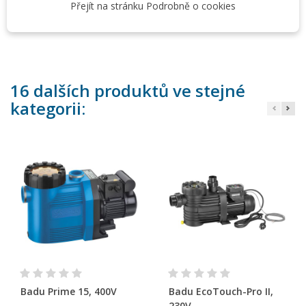
V případě vyšší koncentrace je nutné použít čerpadlo s
Přejít na stránku Podrobně o cookies
označením „AK“.
16 dalších produktů ve stejné
kategorii:
Badu Prime 15, 400V
Badu EcoTouch-Pro II,
230V