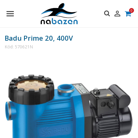
0

Badu Prime 20, 400V
Kód:
570621N