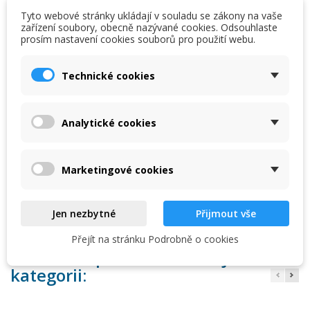
Tyto webové stránky ukládají v souladu se zákony na vaše
PŘIDAT DO KOŠÍKU
zařízení soubory, obecně nazývané cookies. Odsouhlaste
prosím nastavení cookies souborů pro použití webu.
×
×
Vytvořit seznam přání
Přihlásit se
favorite_border
Přidat na seznam přání
Technické cookies
×
Skladem u dodavatele

My wishlists
Název seznamu přání
Musíte být přihlášen, abyste si mohli výrobky uložit do
svého seznamu přání.
Náhradní motorek k čerpadlu PP 60.
Analytické cookies
Create new list
add_circle_outline
Zrušit
Přihlásit se
Zrušit
Vytvořit seznam přání
Marketingové cookies
Kód
13026
Jen nezbytné
Přijmout vše
Přejít na stránku Podrobně o cookies
16 dalších produktů ve stejné
kategorii: