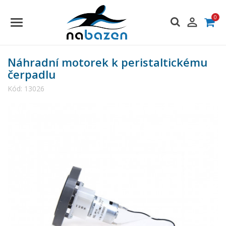
0

Náhradní motorek k peristaltickému
čerpadlu
Kód:
13026