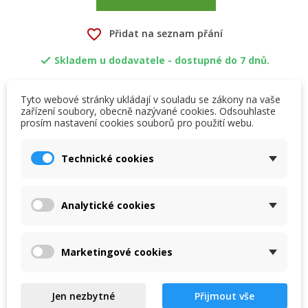
favorite_border
Přidat na seznam přání
Skladem u dodavatele - dostupné do 7 dnů.

ASIN AQUA Dose je dávkovací automat vybavený
Tyto webové stránky ukládají v souladu se zákony na vaše
sondou pH. Pool Water Treatment:- Dávkování chlorové či
zařízení soubory, obecně nazývané cookies. Odsouhlaste
bez-chlorové dezinfekce v nastavených časových
prosím nastavení cookies souborů pro použití webu.
×
×
Vytvořit seznam přání
.
periodách- Regulace pH pomocí sondy pH
Přihlásit se
Technické cookies
×
My wishlists
Název seznamu přání
Musíte být přihlášen, abyste si mohli výrobky uložit do
svého seznamu přání.
Analytické cookies
Popis
Create new list
add_circle_outline
Zrušit
Přihlásit se
Zrušit
Vytvořit seznam přání
ASIN AQUA Dose
Marketingové cookies
ASIN AQUA Dose je dávkovací automat vybavený
sondou pH.
Jen nezbytné
Přijmout vše