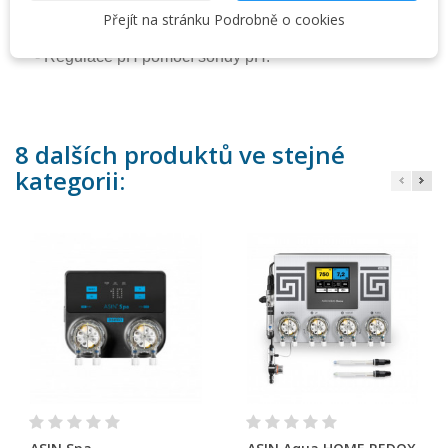
Pool Water Treatment:
Přejít na stránku Podrobně o cookies
- Dávkování chlorové či bez-chlorové dezinfekce
v nastavených časových periodách
- Regulace pH pomocí sondy pH.
8 dalších produktů ve stejné
kategorii: