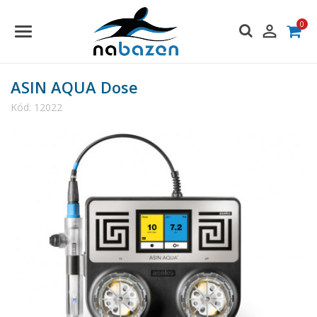
0

ASIN AQUA Dose
Kód:
12022