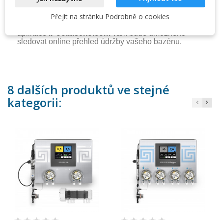
- Regulace pH pomocí sondy pH
Přejít na stránku Podrobně o cookies
Aseko Web Services
Pomocí mobilní aplikace
iPool LIVE
a webové
aplikace
iPool.aseko.com
vám bude umožněno
sledovat online přehled údržby vašeho bazénu.
8 dalších produktů ve stejné
kategorii: