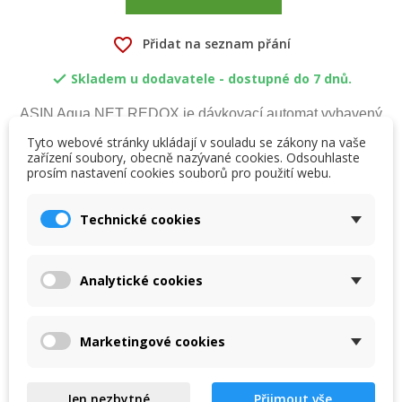
favorite_border
Přidat na seznam přání
Skladem u dodavatele - dostupné do 7 dnů.

ASIN Aqua NET REDOX je dávkovací automat vybavený
sondami Redox a pH.
Tyto webové stránky ukládají v souladu se zákony na vaše
zařízení soubory, obecně nazývané cookies. Odsouhlaste
prosím nastavení cookies souborů pro použití webu.
×
×
Vytvořit seznam přání
Přihlásit se
Technické cookies
Popis
×
My wishlists
Název seznamu přání
Musíte být přihlášen, abyste si mohli výrobky uložit do
svého seznamu přání.
Analytické cookies
ASIN Aqua NET REDOX
Create new list
add_circle_outline
ASIN Aqua NET REDOX je dávkovací
Zrušit
Přihlásit se
Zrušit
Vytvořit seznam přání
automat vybavený sondami Redox a pH.
Marketingové cookies
Pool Water Treatment:
- Regulace obsahu volného chloru pomocí sondy
Redox
Jen nezbytné
Přijmout vše