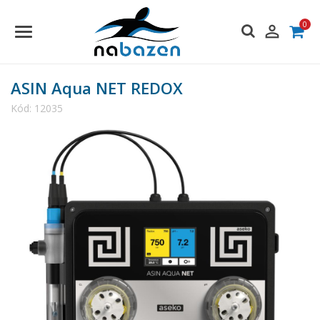
0

ASIN Aqua NET REDOX
Kód:
12035