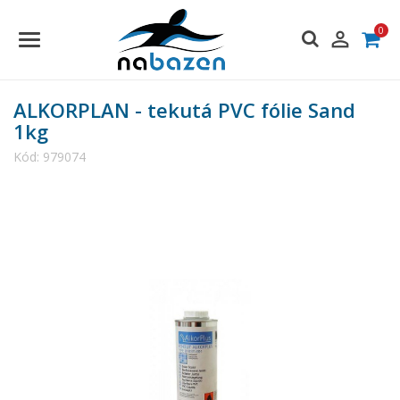
0

ALKORPLAN - tekutá PVC fólie Sand
1kg
Kód:
979074